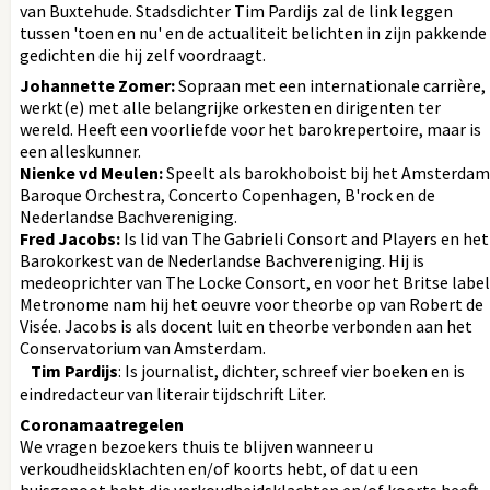
van Buxtehude. Stadsdichter Tim Pardijs zal de link leggen
tussen 'toen en nu' en de actualiteit belichten in zijn pakkende
gedichten die hij zelf voordraagt.
Johannette Zomer:
Sopraan met een internationale carrière,
werkt(e) met alle belangrijke orkesten en dirigenten ter
wereld. Heeft een voorliefde voor het barokrepertoire, maar is
een alleskunner.
Nienke vd Meulen:
Speelt als barokhoboist bij het Amsterdam
Baroque Orchestra, Concerto Copenhagen, B'rock en de
Nederlandse Bachvereniging.
Fred Jacobs:
Is lid van The Gabrieli Consort and Players en het
Barokorkest van de Nederlandse Bachvereniging. Hij is
medeoprichter van The Locke Consort, en voor het Britse label
Metronome nam hij het oeuvre voor theorbe op van Robert de
Visée. Jacobs is als docent luit en theorbe verbonden aan het
Conservatorium van Amsterdam.
Tim Pardijs
: Is journalist, dichter, schreef vier boeken en is
eindredacteur van literair tijdschrift Liter.
Coronamaatregelen
We vragen bezoekers thuis te blijven wanneer u
verkoudheidsklachten en/of koorts hebt, of dat u een