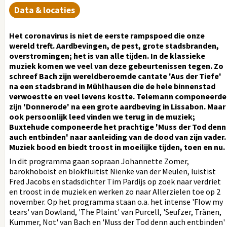
Data & locaties
Het coronavirus is niet de eerste rampspoed die onze
wereld treft. Aardbevingen, de pest, grote stadsbranden,
overstromingen; het is van alle tijden. In de klassieke
muziek komen we veel van deze gebeurtenissen tegen. Zo
schreef Bach zijn wereldberoemde cantate 'Aus der Tiefe'
na een stadsbrand in Mühlhausen die de hele binnenstad
verwoestte en veel levens kostte. Telemann componeerde
zijn 'Donnerode' na een grote aardbeving in Lissabon. Maar
ook persoonlijk leed vinden we terug in de muziek;
Buxtehude componeerde het prachtige 'Muss der Tod denn
auch entbinden' naar aanleiding van de dood van zijn vader.
Muziek bood en biedt troost in moeilijke tijden, toen en nu.
In dit programma gaan sopraan Johannette Zomer,
barokhoboist en blokfluitist Nienke van der Meulen, luistist
Fred Jacobs en stadsdichter Tim Pardijs op zoek naar verdriet
en troost in de muziek en werken zo naar Allerzielen toe op 2
november. Op het programma staan o.a. het intense 'Flow my
tears' van Dowland, 'The Plaint' van Purcell, 'Seufzer, Tränen,
Kummer, Not' van Bach en 'Muss der Tod denn auch entbinden'