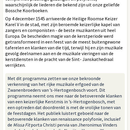
waarschijnlijk de liederen die bekend zijn uit onze geliefde
Bossche Koorboeken.
Op 4 december 1545 arriveerde de Heilige Roomse Keizer
Karel V in de stad, met zijn beroemde keizerlijke kapel van
zangers en componisten - de beste muzikanten uit heel
Europa. De bescheiden magie van de kerstperiode werd
getransformeerd in een feest van de meest buitengewone
taferelen en klanken van die tijd, terwijl hij en zijn muzikale
gevolg deelnamen aan en de muzikale vieringen van de
kerstdiensten in de pracht van de Sint- Janskathedraal
verrijkten.
Met dit programma zetten we onze bekroonde
verkenning van het rijke muzikale erfgoed van de
Zwanenbroeders van ’s-Hertogenbosch voort. Dit
programma neemt ons mee naar de betoverende klanken
van een keizerlijke Kerstmis in ’s-Hertogenbosch, met
een optreden dat doordrenkt is met de vrolijke tonen van
de feestdagen. Het publiek luistert geboeid naar de
betoverende klanken van renaissance polyfonie, inclusief
de
Missa Fit
porta Christi pervia van Jheronimus Vinders