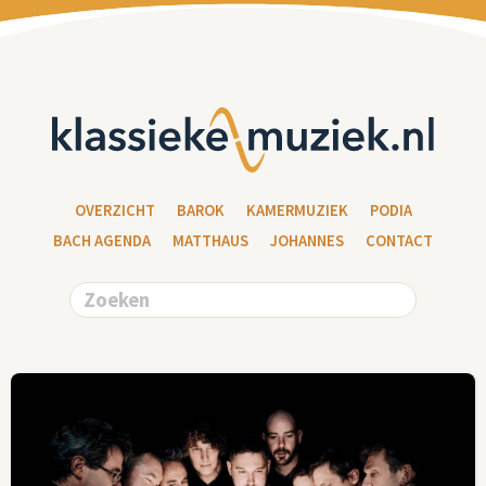
OVERZICHT
BAROK
KAMERMUZIEK
PODIA
BACH AGENDA
MATTHAUS
JOHANNES
CONTACT