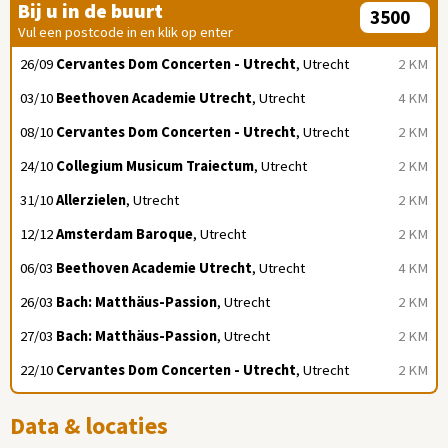
Bij u in de buurt
Vul een postcode in en klik op enter
26/09
Cervantes Dom Concerten - Utrecht
, Utrecht
2 KM
03/10
Beethoven Academie Utrecht
, Utrecht
4 KM
08/10
Cervantes Dom Concerten - Utrecht
, Utrecht
2 KM
24/10
Collegium Musicum Traiectum
, Utrecht
2 KM
31/10
Allerzielen
, Utrecht
2 KM
12/12
Amsterdam Baroque
, Utrecht
2 KM
06/03
Beethoven Academie Utrecht
, Utrecht
4 KM
26/03
Bach: Matthäus-Passion
, Utrecht
2 KM
27/03
Bach: Matthäus-Passion
, Utrecht
2 KM
22/10
Cervantes Dom Concerten - Utrecht
, Utrecht
2 KM
Data & locaties