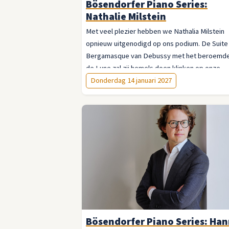
Bösendorfer Piano Series:
Nathalie Milstein
Met veel plezier hebben we Nathalia Milstein
opnieuw uitgenodigd op ons podium. De Suite
Bergamasque van Debussy met het beroemde 
de Lune zal zij hemels doen klinken op onze
Bösendorfer!
Donderdag 14 januari 2027
Bösendorfer Piano Series: Ha