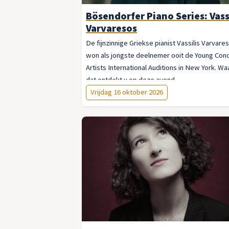
Bösendorfer Piano Series: Vass
Varvaresos
De fijnzinnige Griekse pianist Vassilis Varvare
won als jongste deelnemer ooit de Young Con
Artists International Auditions in New York. W
dat ontdekt u op deze avond.
Vrijdag 16 oktober 2026