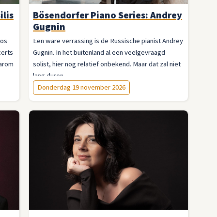
ilis
Bösendorfer Piano Series: Andrey
Gugnin
sos
Een ware verrassing is de Russische pianist Andrey
certs
Gugnin. In het buitenland al een veelgevraagd
aarom
solist, hier nog relatief onbekend. Maar dat zal niet
lang duren.
Donderdag 19 november 2026