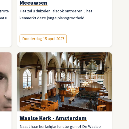
Meeuwsen
 grote
Het zal u duizelen, alsook ontroeren…het
at u
kenmerkt deze jonge pianogrootheid.
Donderdag 15 april 2027
Waalse Kerk - Amsterdam
Naast haar kerkelijke functie geniet De Waalse