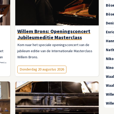
Böse
Böse
Deni
Willem Brons: Openingsconcert
Enri
Jubileumeditie Masterclass
Hann
Kom naar het speciale openingsconcert van de
Nath
met
jubileum editie van de Internationale Masterclass
an
Willem Brons.
Niko
'Mijn
Nino
Donderdag 20 augustus 2026
e
Waal
at
Waal
ze
Will
or
Will
be