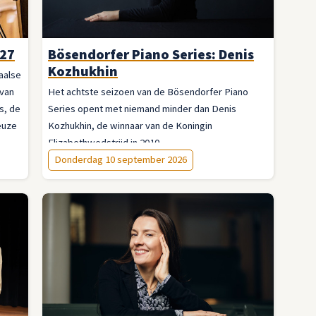
'27
Bösendorfer Piano Series: Denis
Kozhukhin
aalse
 van
Het achtste seizoen van de Bösendorfer Piano
s, de
Series opent met niemand minder dan Denis
euze
Kozhukhin, de winnaar van de Koningin
Elizabethwedstrijd in 2010.
Donderdag 10 september 2026