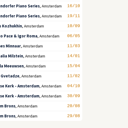
ndorfer Piano Series
,
Amsterdam
16/10
ndorfer Piano Series
,
Amsterdam
19/11
s Kozhukhin
,
Amsterdam
10/09
co Pace & Igor Roma
,
Amsterdam
06/05
es Minnaar
,
Amsterdam
11/03
alia Milstein
,
Amsterdam
14/01
la Meeuwsen
,
Amsterdam
15/04
 Gvetadze
,
Amsterdam
11/02
se Kerk - Amsterdam
,
Amsterdam
04/10
se Kerk - Amsterdam
,
Amsterdam
30/09
em Brons
,
Amsterdam
20/08
em Brons
,
Amsterdam
29/08