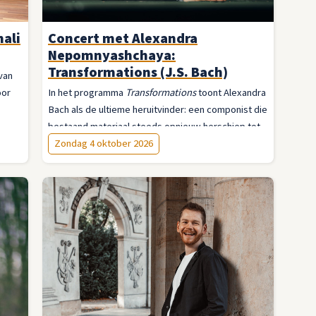
ali
Concert met Alexandra
Nepomnyashchaya:
Transformations (J.S. Bach)
van
oor
In het programma
Transformations
toont Alexandra
Bach als de ultieme heruitvinder: een componist die
bestaand materiaal steeds opnieuw herschiep tot
opvallende nieuwe werken.
Zondag 4 oktober 2026