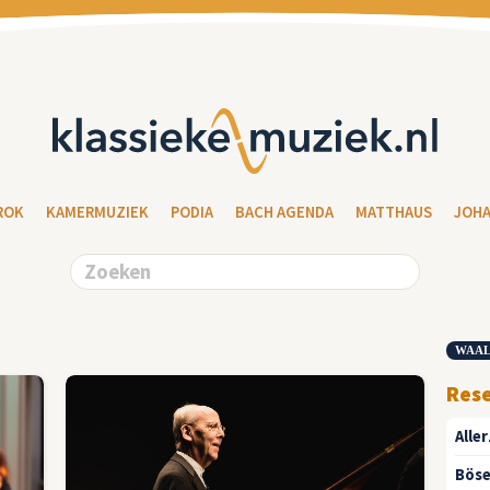
ROK
KAMERMUZIEK
PODIA
BACH AGENDA
MATTHAUS
JOH
WAAL
Res
Aller
Böse