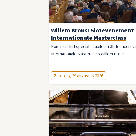
genug’.
U kunt kiezen uit vier uitvoeringen: in
Amsterdam, Groningen, Utrecht of Leiden.
Willem Brons: Slotevenement
Internationale Masterclass
Kom naar het speciale Jubileum Slotconcert v
Internationale Masterclass Willem Brons.
Zaterdag 29 augustus 2026