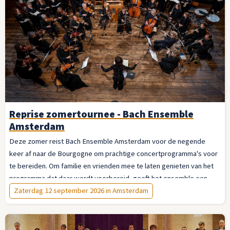
Reprise zomertournee - Bach Ensemble
Amsterdam
Deze zomer reist Bach Ensemble Amsterdam voor de negende
keer af naar de Bourgogne om prachtige concertprogramma's voor
te bereiden. Om familie en vrienden mee te laten genieten van het
programma dat daar wordt voorbereid, geeft het ensemble een
reünieconcert op 12 september in de Dominicuskerk in Amsterdam.
Zaterdag 12 september 2026 in Amsterdam