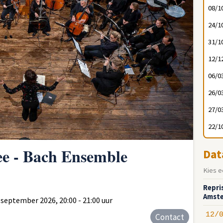
08/1
24/1
31/1
12/1
06/0
26/0
27/0
22/1
ee - Bach Ensemble
Dat
Kies e
Repri
Amst
eptember 2026, 20:00 - 21:00 uur
12/
Contact