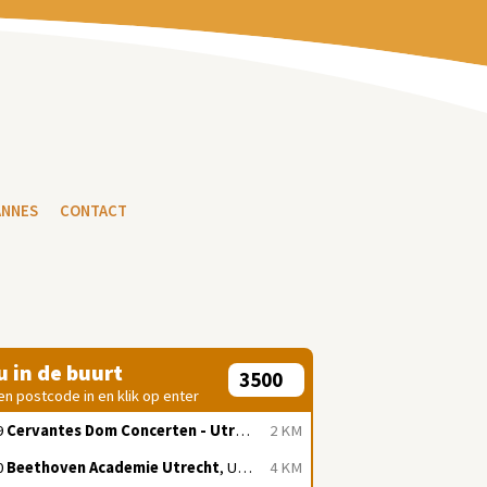
ANNES
CONTACT
 u in de buurt
en postcode in en klik op enter
9
Cervantes Dom Concerten - Utrecht
, Utrecht
2 KM
0
Beethoven Academie Utrecht
, Utrecht
4 KM