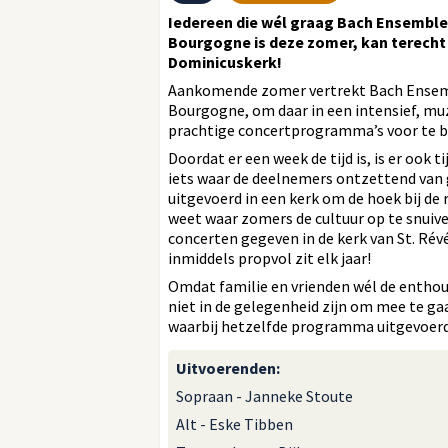
Iedereen die wél graag Bach Ensemble
Bourgogne is deze zomer, kan terecht b
Dominicuskerk!
Aankomende zomer vertrekt Bach Ensemb
Bourgogne, om daar in een intensief, mu
prachtige concertprogramma’s voor te b
Doordat er een week de tijd is, is er oo
iets waar de deelnemers ontzettend van
uitgevoerd in een kerk om de hoek bij de 
weet waar zomers de cultuur op te snuiv
concerten gegeven in de kerk van St. Révér
inmiddels propvol zit elk jaar!
Omdat familie en vrienden wél de enthou
niet in de gelegenheid zijn om mee te ga
waarbij hetzelfde programma uitgevoerd
Uitvoerenden
:
Sopraan - Janneke Stoute
Alt - Eske Tibben