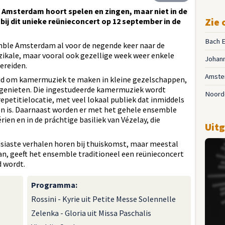
 Amsterdam hoort spelen en zingen, maar niet in de
Zie 
ij dit unieke reünieconcert op 12 september in de
Bach 
le Amsterdam al voor de negende keer naar de
zikale, maar vooral ook gezellige week weer enkele
Johann
ereiden.
Amste
k tijd om kamermuziek te maken in kleine gezelschappen,
 genieten. Die ingestudeerde kamermuziek wordt
Noord
repetitielocatie, met veel lokaal publiek dat inmiddels
en is. Daarnaast worden er met het gehele ensemble
ien en in de práchtige basiliek van Vézelay, die
Uitg
siaste verhalen horen bij thuiskomst, maar meestal
an, geeft het ensemble traditioneel een reünieconcert
 wordt.
Programma
:
Rossini - Kyrie uit Petite Messe Solennelle
Zelenka - Gloria uit Missa Paschalis