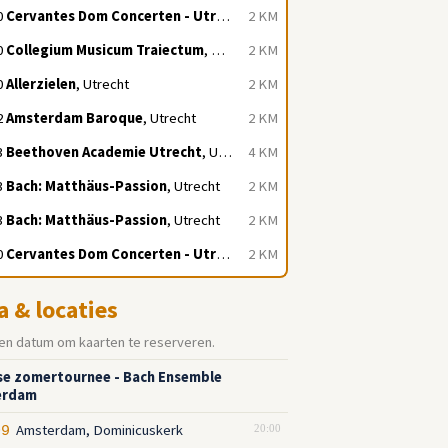
0
Cervantes Dom Concerten - Utrecht
, Utrecht
2 KM
0
Collegium Musicum Traiectum
, Utrecht
2 KM
0
Allerzielen
, Utrecht
2 KM
2
Amsterdam Baroque
, Utrecht
2 KM
3
Beethoven Academie Utrecht
, Utrecht
4 KM
3
Bach: Matthäus-Passion
, Utrecht
2 KM
3
Bach: Matthäus-Passion
, Utrecht
2 KM
0
Cervantes Dom Concerten - Utrecht
, Utrecht
2 KM
a & locaties
en datum om kaarten te reserveren.
se zomertournee - Bach Ensemble
erdam
Amsterdam, Dominicuskerk
09
20:00