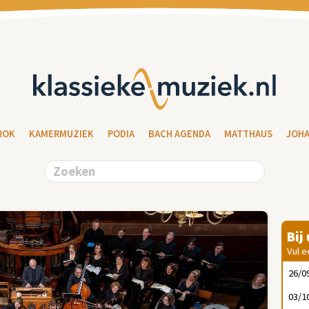
ROK
KAMERMUZIEK
PODIA
BACH AGENDA
MATTHAUS
JOH
Bij
Vul e
26/0
03/1