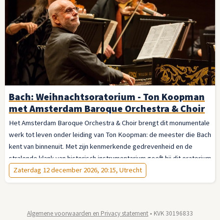
Bach: Weihnachtsoratorium - Ton Koopman
met Amsterdam Baroque Orchestra & Choir
Het Amsterdam Baroque Orchestra & Choir brengt dit monumentale
werk tot leven onder leiding van Ton Koopman: de meester die Bach
kent van binnenuit. Met zijn kenmerkende gedrevenheid en de
stralende klank van historisch instrumentarium geeft hij dit oratorium
de vanzelfsprekendheid van iets eeuwigs. Laat u meevoeren — van
Zaterdag 12 december 2026, 20:15, Utrecht
de jubelende openingskoren tot de stille verwondering van het slot.
Dit is de advent op zijn mooist.
Algemene voorwaarden en Privacy statement
• KVK 30196833