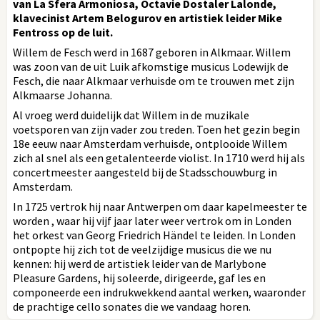
van La Sfera Armoniosa, Octavie Dostaler Lalonde,
klavecinist Artem Belogurov en artistiek leider Mike
Fentross op de luit.
Willem de Fesch werd in 1687 geboren in Alkmaar. Willem
was zoon van de uit Luik afkomstige musicus Lodewijk de
Fesch, die naar Alkmaar verhuisde om te trouwen met zijn
Alkmaarse Johanna.
Al vroeg werd duidelijk dat Willem in de muzikale
voetsporen van zijn vader zou treden. Toen het gezin begin
18e eeuw naar Amsterdam verhuisde, ontplooide Willem
zich al snel als een getalenteerde violist. In 1710 werd hij als
concertmeester aangesteld bij de Stadsschouwburg in
Amsterdam.
In 1725 vertrok hij naar Antwerpen om daar kapelmeester te
worden , waar hij vijf jaar later weer vertrok om in Londen
het orkest van Georg Friedrich Händel te leiden. In Londen
ontpopte hij zich tot de veelzijdige musicus die we nu
kennen: hij werd de artistiek leider van de Marlybone
Pleasure Gardens, hij soleerde, dirigeerde, gaf les en
componeerde een indrukwekkend aantal werken, waaronder
de prachtige cello sonates die we vandaag horen.