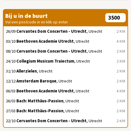
Bij u in de buurt
Vul een postcode in en klik op enter
26/09
Cervantes Dom Concerten - Utrecht
, Utrecht
2 KM
03/10
Beethoven Academie Utrecht
, Utrecht
4 KM
08/10
Cervantes Dom Concerten - Utrecht
, Utrecht
2 KM
24/10
Collegium Musicum Traiectum
, Utrecht
2 KM
31/10
Allerzielen
, Utrecht
2 KM
12/12
Amsterdam Baroque
, Utrecht
2 KM
06/03
Beethoven Academie Utrecht
, Utrecht
4 KM
26/03
Bach: Matthäus-Passion
, Utrecht
2 KM
27/03
Bach: Matthäus-Passion
, Utrecht
2 KM
22/10
Cervantes Dom Concerten - Utrecht
, Utrecht
2 KM