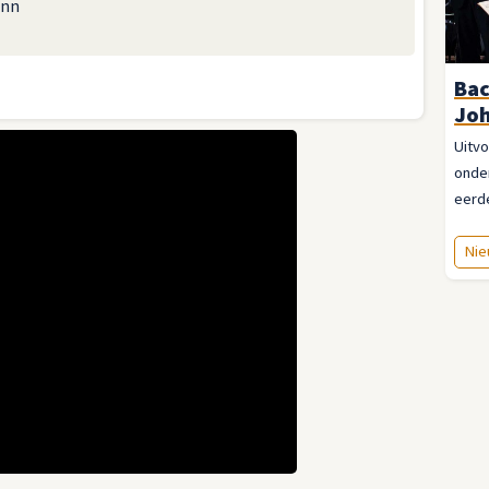
ann
Bac
Joh
Uitvo
onde
eerde
Nie