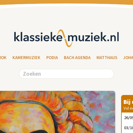
ROK
KAMERMUZIEK
PODIA
BACH AGENDA
MATTHAUS
JOH
Bij
Vul e
26/0
03/1