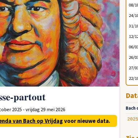
08/1
24/1
31/1
12/1
06/0
26/0
27/0
22/1
sse-partout
Dat
Bach 
ober 2025 - vrijdag 29 mei 2026
202
enda van Bach op Vrijdag
voor nieuwe data.
Zie 