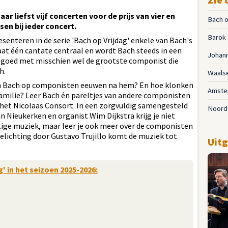
 liefst vijf concerten voor de prijs van vier en
Bach o
en bij ieder concert.
Barok
nteren in de serie 'Bach op Vrijdag' enkele van Bach's
aat één cantate centraal en wordt Bach steeds in een
Johann
d goed met misschien wel de grootste componist die
h.
Waals
an Bach op componisten eeuwen na hem? En hoe klonken
Amste
familie? Leer Bach én pareltjes van andere componisten
et Nicolaas Consort. In een zorgvuldig samengesteld
Noord
n Nieukerken en organist Wim Dijkstra krijg je niet
tige muziek, maar leer je ook meer over de componisten
oelichting door Gustavo Trujillo komt de muziek tot
Uitg
' in het seizoen 2025-2026: