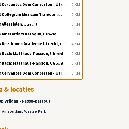
0
Cervantes Dom Concerten - Utrecht
, Utrecht
2 KM
0
Collegium Musicum Traiectum
, Utrecht
2 KM
0
Allerzielen
, Utrecht
2 KM
2
Amsterdam Baroque
, Utrecht
2 KM
3
Beethoven Academie Utrecht
, Utrecht
4 KM
3
Bach: Matthäus-Passion
, Utrecht
2 KM
3
Bach: Matthäus-Passion
, Utrecht
2 KM
0
Cervantes Dom Concerten - Utrecht
, Utrecht
2 KM
a & locaties
op Vrijdag - Passe-partout
Amsterdam, Waalse Kerk
5
ook