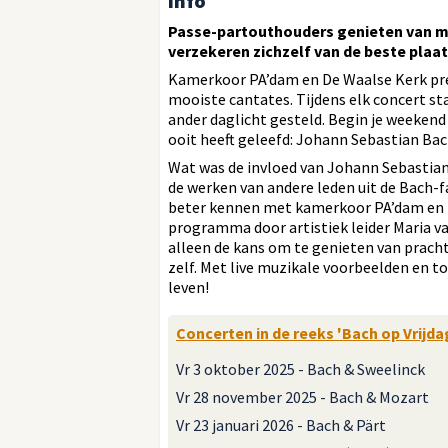
Info
Passe-partouthouders genieten van maar
verzekeren zichzelf van de beste plaats
Kamerkoor PA’dam en De Waalse Kerk prese
mooiste cantates. Tijdens elk concert st
ander daglicht gesteld. Begin je weeken
ooit heeft geleefd: Johann Sebastian Bac
Wat was de invloed van Johann Sebasti
de werken van andere leden uit de Bach-
beter kennen met kamerkoor PA’dam en h
programma door artistiek leider Maria va
alleen de kans om te genieten van prach
zelf. Met live muzikale voorbeelden en t
leven!
Concerten in de reeks 'Bach op Vrijdag
Vr 3 oktober 2025 - Bach & Sweelinck
Vr 28 november 2025 - Bach & Mozart
Vr 23 januari 2026 - Bach & Pärt