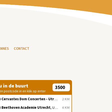
ANNES
CONTACT
 u in de buurt
en postcode in en klik op enter
9
Cervantes Dom Concerten - Utrecht
, Utrecht
2 KM
0
Beethoven Academie Utrecht
, Utrecht
4 KM