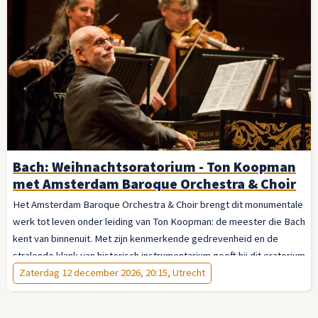
Bach: Weihnachtsoratorium - Ton Koopman
met Amsterdam Baroque Orchestra & Choir
Het Amsterdam Baroque Orchestra & Choir brengt dit monumentale
werk tot leven onder leiding van Ton Koopman: de meester die Bach
kent van binnenuit. Met zijn kenmerkende gedrevenheid en de
stralende klank van historisch instrumentarium geeft hij dit oratorium
de vanzelfsprekendheid van iets eeuwigs. Laat u meevoeren — van
Zaterdag 12 december 2026, 20:15, Utrecht
de jubelende openingskoren tot de stille verwondering van het slot.
Dit is de advent op zijn mooist.