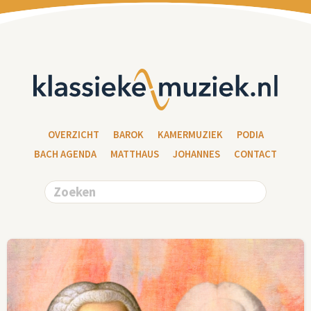
OVERZICHT
BAROK
KAMERMUZIEK
PODIA
BACH AGENDA
MATTHAUS
JOHANNES
CONTACT