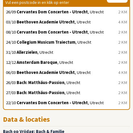
Vul een postcode in en klik op enter
26/09
Cervantes Dom Concerten - Utrecht
, Utrecht
2 KM
03/10
Beethoven Academie Utrecht
, Utrecht
4 KM
08/10
Cervantes Dom Concerten - Utrecht
, Utrecht
2 KM
24/10
Collegium Musicum Traiectum
, Utrecht
2 KM
31/10
Allerzielen
, Utrecht
2 KM
12/12
Amsterdam Baroque
, Utrecht
2 KM
06/03
Beethoven Academie Utrecht
, Utrecht
4 KM
26/03
Bach: Matthäus-Passion
, Utrecht
2 KM
27/03
Bach: Matthäus-Passion
, Utrecht
2 KM
22/10
Cervantes Dom Concerten - Utrecht
, Utrecht
2 KM
Data & locaties
Bach op Vrijdag: Bach & Familie