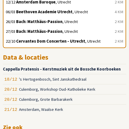
12/12
Amsterdam Baroque
, Utrecht
2 KM
06/03
Beethoven Academie Utrecht
, Utrecht
4 KM
26/03
Bach: Matthäus-Passion
, Utrecht
2 KM
27/03
Bach: Matthäus-Passion
, Utrecht
2 KM
22/10
Cervantes Dom Concerten - Utrecht
, Utrecht
2 KM
Data & locaties
Cappella Pratensis - Kerstmuziek uit de Bossche Koorboeken
's Hertogenbosch, Sint Janskathedraal
18/12
Culemborg, Workshop Oud-Katholieke Kerk
20/12
Culemborg, Grote Barbarakerk
20/12
Amsterdam, Waalse Kerk
21/12
Zie ook