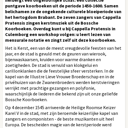
puntgave koorboeken uit de periode 1450-1600. Samen
belichamen ze de ongekende culturele bloeiperiode van
het hertogdom Brabant. De zeven zangers van Cappella
Pratensis zingen kerstmuziek uit de Bossche
Koorboeken. Overdag kunt u bij Cappella Pratensis in
Culemborg een workshop volgen: u leert lezen van
mensurale notatie en zingt zelf uit deze koorboeken.
Het is Kerst, een van de meest vreugdevolle feesten van het
jaar, en de stad is gevuld met de geuren van wierook,
bijenwaskaarsen, kruiden voor warme dranken en
zoetigheden. De stad is vervuld van klokgelui en
carillonklanken die de feestelijke sfeer versterken. In de
kapel van de Illustre Lieve Vrouwe Broederschap en in de
privéhuizen van de Zwanenbroeders werden kerstvieringen
verrijkt met prachtige gezangen en polyfonie,
waarschijnlijk de liederen die bekend zijn uit onze geliefde
Bossche Koorboeken.
Op 4 december 1545 arriveerde de Heilige Roomse Keizer
Karel V in de stad, met zijn beroemde keizerlijke kapel van
zangers en componisten - de beste muzikanten uit heel
Europa. De bescheiden magie van de kerstperiode werd