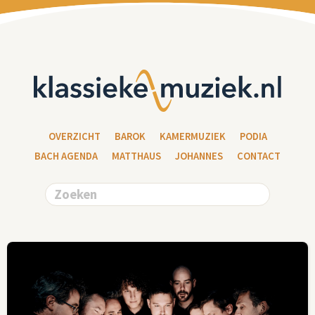
OVERZICHT
BAROK
KAMERMUZIEK
PODIA
BACH AGENDA
MATTHAUS
JOHANNES
CONTACT