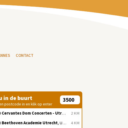
ANNES
CONTACT
 u in de buurt
en postcode in en klik op enter
9
Cervantes Dom Concerten - Utrecht
, Utrecht
2 KM
0
Beethoven Academie Utrecht
, Utrecht
4 KM