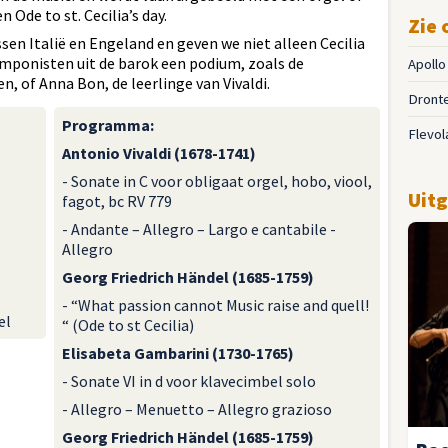
 Ode to st. Cecilia’s day.
Zie 
en Italië en Engeland en geven we niet alleen Cecilia
omponisten uit de barok een podium, zoals de
Apoll
, of Anna Bon, de leerlinge van Vivaldi.
Dront
Programma
:
Flevol
Antonio Vivaldi (1678-1741)
- Sonate in C voor obligaat orgel, hobo, viool,
Uitg
fagot, bc RV 779
- Andante – Allegro – Largo e cantabile -
Allegro
Georg Friedrich Händel (1685-1759)
- “What passion cannot Music raise and quell!
el
“ (Ode to st Cecilia)
Elisabeta Gambarini (1730-1765)
- Sonate VI in d voor klavecimbel solo
- Allegro – Menuetto – Allegro grazioso
Georg Friedrich Händel (1685-1759)