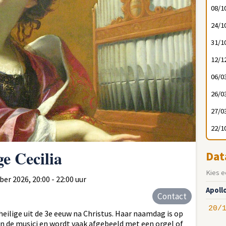
08/1
24/1
31/1
12/1
06/0
26/0
27/0
22/1
ge Cecilia
Dat
Kies e
er 2026, 20:00 - 22:00 uur
Apollo
Contact
20/
eilige uit de 3e eeuw na Christus. Haar naamdag is op
an de musici en wordt vaak afgebeeld met een orgel of