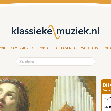
ROK
KAMERMUZIEK
PODIA
BACH AGENDA
MATTHAUS
JOH
Bij
Vul e
26/0
03/1