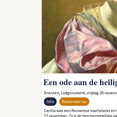
Een ode aan de heili
Dronten, Ludgeruskerk, vrijdag 20 novemb
Info
Reserveer nu
Cecilia was een Romeinse martelares en h
22 november. Zij is de beschermheilige v