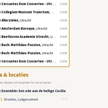
0
Cervantes Dom Concerten - Utrecht
, Utrecht
2 KM
0
Collegium Musicum Traiectum
, Utrecht
2 KM
0
Allerzielen
, Utrecht
2 KM
2
Amsterdam Baroque
, Utrecht
2 KM
3
Beethoven Academie Utrecht
, Utrecht
4 KM
3
Bach: Matthäus-Passion
, Utrecht
2 KM
3
Bach: Matthäus-Passion
, Utrecht
2 KM
0
Cervantes Dom Concerten - Utrecht
, Utrecht
2 KM
a & locaties
en datum om kaarten te reserveren.
 Ensemble: Een ode aan de heilige Cecilia
Dronten, Ludgeruskerk
11
20:00