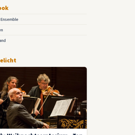
ook
o Ensemble
en
and
elicht