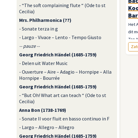
Bac
- “The soft complaining flute “ (Ode to st
Ko
Cecilia)
Bar
Mrs. Philharmonica (??)
Het 
- Sonate terza in g
dit m
- Largo - Vivace – Lento - Tempo Giusto
Ton 
-- pauze --
binn
Zat
de st
Georg Friedrich Händel (1685-1759)
geeft
- Delen uit Water Music
iets
- Ouverture – Aire – Adagio – Hornpipe – Alla
jubel
Hornpipe - Bourrée
verwo
Georg Friedrich Händel (1685-1759)
mooi
- “But Oh! What art can teach “ (Ode to st
Cecilia)
Anna Bon (1738-1769)
- Sonate II voor fluit en basso continuo in F
- Largo – Allegro – Allegro
Georg Friedrich Händel (1685-1759)