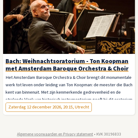
Bach: Weihnachtsoratorium - Ton Koopman
met Amsterdam Baroque Orchestra & Choir
Het Amsterdam Baroque Orchestra & Choir brengt dit monumentale
werk tot leven onder leiding van Ton Koopman: de meester die Bach
kent van binnenuit. Met zijn kenmerkende gedrevenheid en de
stralende klank van historisch instrumentarium geeft hij dit oratorium
de vanzelfsprekendheid van iets eeuwigs. Laat u meevoeren — van
Zaterdag 12 december 2026, 20:15, Utrecht
de jubelende openingskoren tot de stille verwondering van het slot.
Dit is de advent op zijn mooist.
Algemene voorwaarden en Privacy statement
• KVK 30196833