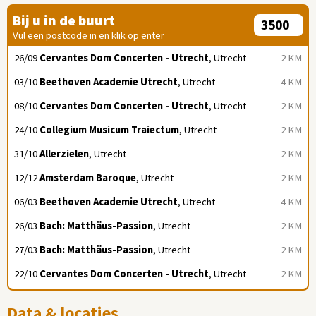
Bij u in de buurt
Vul een postcode in en klik op enter
26/09
Cervantes Dom Concerten - Utrecht
, Utrecht
2 KM
03/10
Beethoven Academie Utrecht
, Utrecht
4 KM
08/10
Cervantes Dom Concerten - Utrecht
, Utrecht
2 KM
24/10
Collegium Musicum Traiectum
, Utrecht
2 KM
31/10
Allerzielen
, Utrecht
2 KM
12/12
Amsterdam Baroque
, Utrecht
2 KM
06/03
Beethoven Academie Utrecht
, Utrecht
4 KM
26/03
Bach: Matthäus-Passion
, Utrecht
2 KM
27/03
Bach: Matthäus-Passion
, Utrecht
2 KM
22/10
Cervantes Dom Concerten - Utrecht
, Utrecht
2 KM
Data & locaties