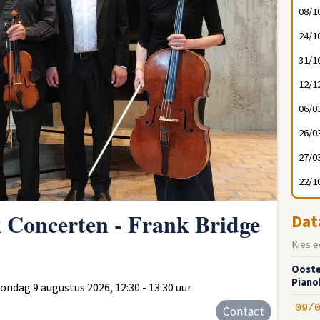
08/1
24/1
31/1
12/1
06/0
26/0
27/0
22/1
 Concerten - Frank Bridge
Dat
Kies e
Ooste
Piano
dag 9 augustus 2026, 12:30 - 13:30 uur
09/
Contact