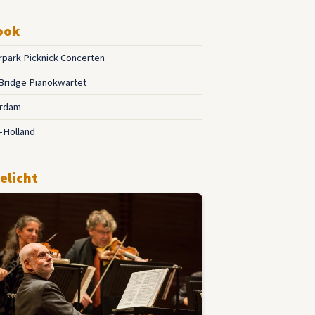
ook
park Picknick Concerten
Bridge Pianokwartet
rdam
-Holland
elicht