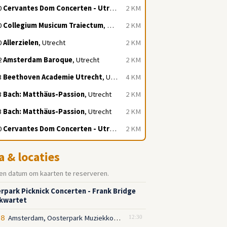
0
Cervantes Dom Concerten - Utrecht
, Utrecht
2 KM
0
Collegium Musicum Traiectum
, Utrecht
2 KM
0
Allerzielen
, Utrecht
2 KM
2
Amsterdam Baroque
, Utrecht
2 KM
3
Beethoven Academie Utrecht
, Utrecht
4 KM
3
Bach: Matthäus-Passion
, Utrecht
2 KM
3
Bach: Matthäus-Passion
, Utrecht
2 KM
0
Cervantes Dom Concerten - Utrecht
, Utrecht
2 KM
a & locaties
en datum om kaarten te reserveren.
rpark Picknick Concerten - Frank Bridge
kwartet
Amsterdam, Oosterpark Muziekkoepel
08
12:30