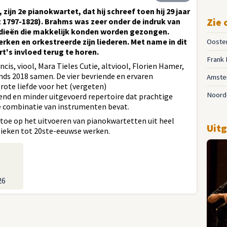
zijn 2e pianokwartet, dat hij schreef toen hij 29 jaar
Zie 
t 1797-1828). Brahms was zeer onder de indruk van
ieën die makkelijk konden worden gezongen.
rken en orkestreerde zijn liederen. Met name in dit
Ooster
t's invloed terug te horen.
Frank 
cis, viool, Mara Tieles Cutie, altviool, Florien Hamer,
inds 2018 samen. De vier bevriende en ervaren
Amste
rote liefde voor het (vergeten)
Noord
nd en minder uitgevoerd repertoire dat prachtige
 combinatie van instrumenten bevat.
 toe op het uitvoeren van pianokwartetten uit heel
Uitg
ssieken tot 20ste-eeuwse werken.
26