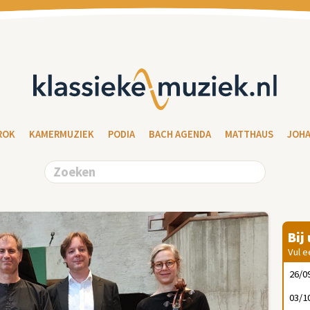
ROK
KAMERMUZIEK
PODIA
BACH AGENDA
MATTHAUS
JOH
Bij
Vul e
26/0
03/1