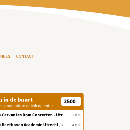
ANNES
CONTACT
 u in de buurt
en postcode in en klik op enter
9
Cervantes Dom Concerten - Utrecht
, Utrecht
2 KM
0
Beethoven Academie Utrecht
, Utrecht
4 KM