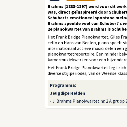
Brahms (1833-1897) werd voor dit werk, 
was, direct geïnspireerd door Schuber
Schuberts emotioneel spontane melod
Brahms speelde veel van Schubert's we
2e pianokwartet van Brahms is Schuber
Het Frank Bridge Pianokwartet, Giles Fran
cello en Hans van Beelen, piano speelt s
internationaal actieve musici delen een g
pianokwartetrepertoire. Een minder beke
kamermuziekwerken voor een bijzondere
Het Frank Bridge Pianokwartet legt zich
diverse stijlperiodes, van de Weense kla
Programma
:
Jeugdige Helden
- J. Brahms Pianokwartet nr. 2 A grt op.