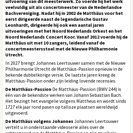
uitvoering van dit meesterwerk. Zo voerde hij het werk
veelvuldig uit als concertmeester van de Nederlandse
Bachvereniging. Nadat hij in 2002 de Matthäus voor het
eerst dirigeerde naast de legendarische Gustav
Leonhardt, dirigeerde hij ook een aantal jaren
uitvoeringen met het Noord Nederlands Orkest en het
Noord Nederlands Concert Koor. Vanaf 2012 voerde hij de
Matthäus uit met 10 zangers, leidend vanaf de
concertmeestersstoel met de Nieuwe Philharmonie
Utrecht.
In 2027 brengt Johannes Leertouwer samen met de Nieuwe
Philharmonie Utrecht de Matthäus-Passion opnieuw in de
bekende dubbelkorige versie. De laatste jaren kreeg de
Matthäus-Passion onder zijn leiding lovende recensies.
De Matthäus-Passion
De Matthäus-Passion (BWV 244) is
één van de bekendste werken van Johann Sebastian Bach.
Het bezingt het evangelie volgens Mattheus en wordt sinds
1727 elk jaar rond pasen op talloze plaatsen wereldwijd
uitgevoerd.
De Matthäus volgens Johannes
Johannes Leertouwer
vertelt u in onderstaande videoserie alles over de
achtergrond van de Matthäus-Passion en zijn muzikale