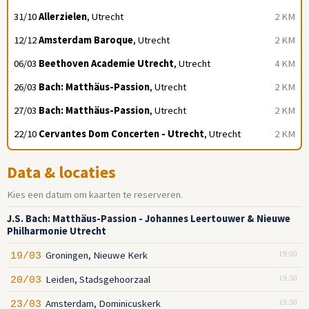
31/10
Allerzielen
, Utrecht
2 KM
12/12
Amsterdam Baroque
, Utrecht
2 KM
06/03
Beethoven Academie Utrecht
, Utrecht
4 KM
26/03
Bach: Matthäus-Passion
, Utrecht
2 KM
27/03
Bach: Matthäus-Passion
, Utrecht
2 KM
22/10
Cervantes Dom Concerten - Utrecht
, Utrecht
2 KM
Data & locaties
Kies een datum om kaarten te reserveren.
J.S. Bach: Matthäus-Passion - Johannes Leertouwer & Nieuwe
Philharmonie Utrecht
Groningen, Nieuwe Kerk
19/03
19:00
Leiden, Stadsgehoorzaal
20/03
19:30
Amsterdam, Dominicuskerk
23/03
19:30