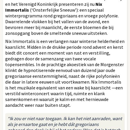
en het Verenigd Koninkrijk presenteren zij nu
Nix
Immortalis
(‘Onsterfelijke Sneeuw’): een speciaal
winterprogramma rond gregoriaans en vroege polyfonie.
Dwarrelende vlokken bij het vallen van de avond, een
bevroren meer bij maanlicht, de eerste bloemen die bij
zonsopgang boven de smeltende sneeuw uitsteken.
Nix Immortalis is een verlangen naar winterse helderheid en
kaarslicht. Midden in de drukke periode rond advent en kerst
biedt dit concert een moment van rust en verstilling,
gedragen door de samenzang van twee vocale
topensembles. In de prachtige akoestiek van de Morgenster
klinkt de hypnotiserende eenvoud van duizend jaar oude
gregoriaanse eenstemmigheid, naast de rijke polyfonieën
die daar in latere eeuwen uit voortkwamen. Nix Immortalis
is het muzikale equivalent van een wake bij kaarslicht —een
verstild winterconcert waarin tijd, ruimte en klank
samenkomen en waaruit je kalm en met hernieuwde
aandacht weer naar buiten stapt.
“Ik zou er niet naar toegaan. Ik kan het niet aanraden, want
als je ernaartoe gaat en je hebt dát gregoriaans
gehoord,dan denk je bij al het andere: “Nee,dat is het toch