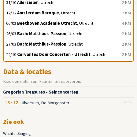
31/10
Allerzielen
, Utrecht
2 KM
12/12
Amsterdam Baroque
, Utrecht
2 KM
06/03
Beethoven Academie Utrecht
, Utrecht
4 KM
26/03
Bach: Matthäus-Passion
, Utrecht
2 KM
27/03
Bach: Matthäus-Passion
, Utrecht
2 KM
22/10
Cervantes Dom Concerten - Utrecht
, Utrecht
2 KM
Data & locaties
Kies een datum om kaarten te reserveren.
Gregorian Treasures - Seinconcerten
Hilversum, De Morgenster
18/12
20:15
Zie ook
Wishful Singing