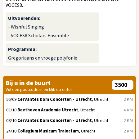
VOCES8.
Uitvoerenden
:
- Wishful Singing
- VOCES8 Scholars Ensemble
Programma
:
Gregoriaans en vroege polyfonie
Bij u in de buurt
Vul een postcode in en klik op enter
26/09
Cervantes Dom Concerten - Utrecht
, Utrecht
2 KM
03/10
Beethoven Academie Utrecht
, Utrecht
4 KM
08/10
Cervantes Dom Concerten - Utrecht
, Utrecht
2 KM
24/10
Collegium Musicum Traiectum
, Utrecht
2 KM