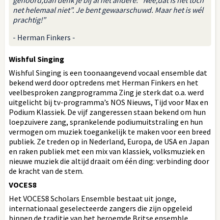
net helemaal niet”. Je bent gewaarschuwd. Maar het is wél
prachtig!”
- Herman Finkers -
Wishful Singing
Wishful Singing is een toonaangevend vocaal ensemble dat
bekend werd door optredens met Herman Finkers en het
veelbesproken zangprogramma Zing je sterk dat o.a. werd
uitgelicht bij tv-programma’s NOS Nieuws, Tijd voor Max en
Podium Klassiek. De vijf zangeressen staan bekend om hun
loepzuivere zang, sprankelende podiumuitstraling en hun
vermogen om muziek toegankelijk te maken voor een breed
publiek. Ze treden op in Nederland, Europa, de USA en Japan
en raken publiek met een mix van klassiek, volksmuziek en
nieuwe muziek die altijd draait om één ding: verbinding door
de kracht van de stem.
VOCES8
Het VOCES8 Scholars Ensemble bestaat uit jonge,
internationaal geselecteerde zangers die zijn opgeleid
binnen de traditie van het beroemde Britse ensemble