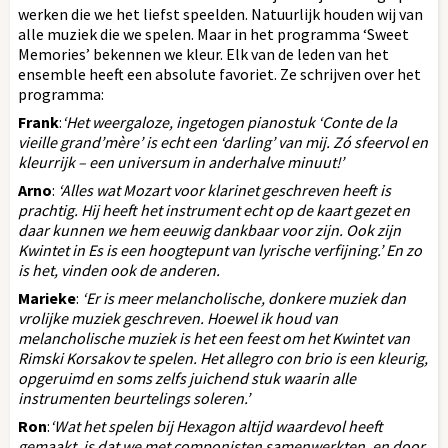
werken die we het liefst speelden. Natuurlijk houden wij van
alle muziek die we spelen. Maar in het programma ‘Sweet
Memories’ bekennen we kleur. Elk van de leden van het
ensemble heeft een absolute favoriet. Ze schrijven over het
programma:
Frank
:
‘Het weergaloze, ingetogen pianostuk ‘Conte de la
vieille grand’mère’ is echt een ‘darling’ van mij. Zó sfeervol en
kleurrijk – een universum in anderhalve minuut!’
Arno
:
‘Alles wat Mozart voor klarinet geschreven heeft is
prachtig. Hij heeft het instrument echt op de kaart gezet en
daar kunnen we hem eeuwig dankbaar voor zijn. Ook zijn
Kwintet in Es is een hoogtepunt van lyrische verfijning.’ En zo
is het, vinden ook de anderen.
Marieke
:
‘Er is meer melancholische, donkere muziek dan
vrolijke muziek geschreven. Hoewel ik houd van
melancholische muziek is het een feest om het Kwintet van
Rimski Korsakov te spelen. Het allegro con brio is een kleurig,
opgeruimd en soms zelfs juichend stuk waarin alle
instrumenten beurtelings soleren.’
Ron
:
‘Wat het spelen bij Hexagon altijd waardevol heeft
gemaakt, is dat we met componisten samenwerkten, en door