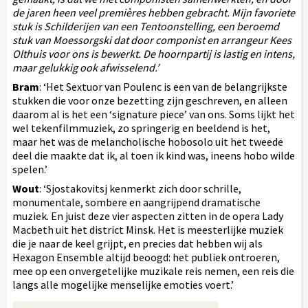
de jaren heen veel premières hebben gebracht. Mijn favoriete
stuk is Schilderijen van een Tentoonstelling, een beroemd
stuk van Moessorgski dat door componist en arrangeur Kees
Olthuis voor ons is bewerkt. De hoornpartij is lastig en intens,
maar gelukkig ook afwisselend.’
Bram
: ‘Het Sextuor van Poulenc is een van de belangrijkste
stukken die voor onze bezetting zijn geschreven, en alleen
daarom al is het een ‘signature piece’ van ons. Soms lijkt het
wel tekenfilmmuziek, zo springerig en beeldend is het,
maar het was de melancholische hobosolo uit het tweede
deel die maakte dat ik, al toen ik kind was, ineens hobo wilde
spelen.’
Wout
: ‘Sjostakovitsj kenmerkt zich door schrille,
monumentale, sombere en aangrijpend dramatische
muziek. En juist deze vier aspecten zitten in de opera Lady
Macbeth uit het district Minsk. Het is meesterlijke muziek
die je naar de keel grijpt, en precies dat hebben wij als
Hexagon Ensemble altijd beoogd: het publiek ontroeren,
mee op een onvergetelijke muzikale reis nemen, een reis die
langs alle mogelijke menselijke emoties voert.’