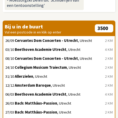
een tentoonstelling'
Bij u in de buurt
Vul een postcode in en klik op enter
26/09
Cervantes Dom Concerten - Utrecht
, Utrecht
2 KM
03/10
Beethoven Academie Utrecht
, Utrecht
4 KM
08/10
Cervantes Dom Concerten - Utrecht
, Utrecht
2 KM
24/10
Collegium Musicum Traiectum
, Utrecht
2 KM
31/10
Allerzielen
, Utrecht
2 KM
12/12
Amsterdam Baroque
, Utrecht
2 KM
06/03
Beethoven Academie Utrecht
, Utrecht
4 KM
26/03
Bach: Matthäus-Passion
, Utrecht
2 KM
27/03
Bach: Matthäus-Passion
, Utrecht
2 KM