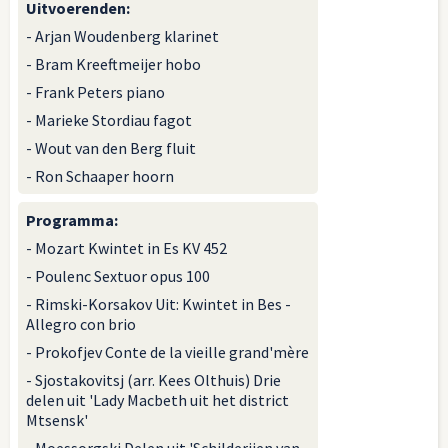
Uitvoerenden
:
- Arjan Woudenberg klarinet
- Bram Kreeftmeijer hobo
- Frank Peters piano
- Marieke Stordiau fagot
- Wout van den Berg fluit
- Ron Schaaper hoorn
Programma
:
- Mozart Kwintet in Es KV 452
- Poulenc Sextuor opus 100
- Rimski-Korsakov Uit: Kwintet in Bes -
Allegro con brio
- Prokofjev Conte de la vieille grand'mère
- Sjostakovitsj (arr. Kees Olthuis) Drie
delen uit 'Lady Macbeth uit het district
Mtsensk'
- Moessorgski Delen uit 'Schilderijen van