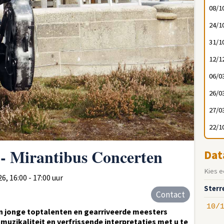
08/1
24/1
31/1
12/1
06/0
26/0
27/0
22/1
- Mirantibus Concerten
Dat
Kies e
, 16:00 - 17:00 uur
Sterr
Contact
10/
en jonge toptalenten en gearriveerde meesters
zikaliteit en verfrissende interpretaties met u te