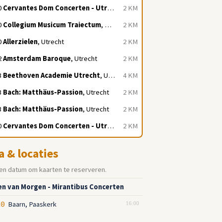
0
Cervantes Dom Concerten - Utrecht
, Utrecht
2 KM
0
Collegium Musicum Traiectum
, Utrecht
2 KM
0
Allerzielen
, Utrecht
2 KM
2
Amsterdam Baroque
, Utrecht
2 KM
3
Beethoven Academie Utrecht
, Utrecht
4 KM
3
Bach: Matthäus-Passion
, Utrecht
2 KM
3
Bach: Matthäus-Passion
, Utrecht
2 KM
0
Cervantes Dom Concerten - Utrecht
, Utrecht
2 KM
a & locaties
en datum om kaarten te reserveren.
en van Morgen - Mirantibus Concerten
Baarn, Paaskerk
10
16:00