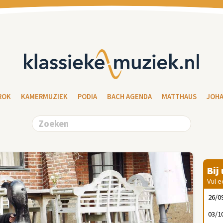
ROK
KAMERMUZIEK
PODIA
BACH AGENDA
MATTHAUS
JOH
Bij
Vul e
26/0
03/1