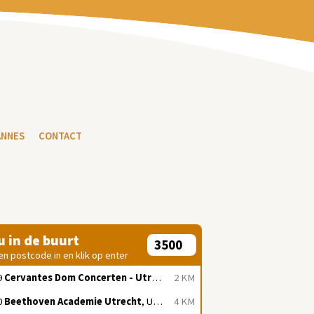
ANNES
CONTACT
 u in de buurt
en postcode in en klik op enter
9
Cervantes Dom Concerten - Utrecht
, Utrecht
2 KM
0
Beethoven Academie Utrecht
, Utrecht
4 KM