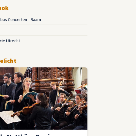
ook
ibus Concerten - Baarn
cie Utrecht
elicht