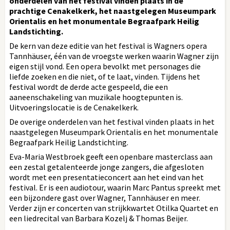
onderdelen van het festival vinden plaats in de
prachtige Cenakelkerk, het naastgelegen Museumpark
Orientalis en het monumentale Begraafpark Heilig
Landstichting.
De kern van deze editie van het festival is Wagners opera
Tannhäuser, één van de vroegste werken waarin Wagner zijn
eigen stijl vond. Een opera bevolkt met personages die
liefde zoeken en die niet, of te laat, vinden. Tijdens het
festival wordt de derde acte gespeeld, die een
aaneenschakeling van muzikale hoogtepunten is.
Uitvoeringslocatie is de Cenakelkerk.
De overige onderdelen van het festival vinden plaats in het
naastgelegen Museumpark Orientalis en het monumentale
Begraafpark Heilig Landstichting.
Eva-Maria Westbroek geeft een openbare masterclass aan
een zestal getalenteerde jonge zangers, die afgesloten
wordt met een presentatieconcert aan het eind van het
festival. Er is een audiotour, waarin Marc Pantus spreekt met
een bijzondere gast over Wagner, Tannhäuser en meer.
Verder zijn er concerten van strijkkwartet Otilka Quartet en
een liedrecital van Barbara Kozelj & Thomas Beijer.