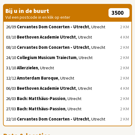
Bij u in de buurt
Vul een postcode in en klik op enter
26/09
Cervantes Dom Concerten - Utrecht
, Utrecht
2 KM
03/10
Beethoven Academie Utrecht
, Utrecht
4 KM
08/10
Cervantes Dom Concerten - Utrecht
, Utrecht
2 KM
24/10
Collegium Musicum Traiectum
, Utrecht
2 KM
31/10
Allerzielen
, Utrecht
2 KM
12/12
Amsterdam Baroque
, Utrecht
2 KM
06/03
Beethoven Academie Utrecht
, Utrecht
4 KM
26/03
Bach: Matthäus-Passion
, Utrecht
2 KM
27/03
Bach: Matthäus-Passion
, Utrecht
2 KM
22/10
Cervantes Dom Concerten - Utrecht
, Utrecht
2 KM