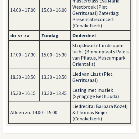
masterclass Eva Maria
Westbroek (Piet
14.00 - 17.00
15.00 - 16.00
Gerritszaal) Zaterdag:
Presentatieconcert
(Cenakelkerk)
do-vr-za
Zondag
Onderdeel
Strijkkwartet in de open
lucht (Binnenplaats Paleis
17.00 - 17.30
15.00 - 15.30
van Pilatus, Museumpark
Orientalis)
Lied van Liszt (Piet
18.30 - 18.50
13.30 - 13.50
Gerritszaal)
Lezing met muziek
15.30 - 16.15
13.30 - 13.45
(Synagoge Beth Juda)
Liedrecital Barbara Kozelj
Alleen zo. 14.00 - 15.00
& Thomas Beijer
(Cenakelkerk)