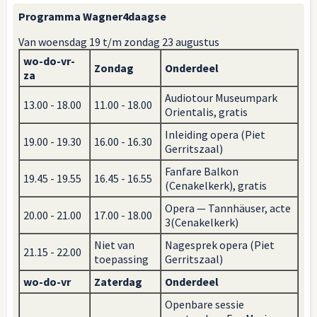
Programma Wagner4daagse
Van woensdag 19 t/m zondag 23 augustus
wo-do-vr-
Zondag
Onderdeel
za
Audiotour Museumpark
13.00 - 18.00
11.00 - 18.00
Orientalis, gratis
Inleiding opera (Piet
19.00 - 19.30
16.00 - 16.30
Gerritszaal)
Fanfare Balkon
19.45 - 19.55
16.45 - 16.55
(Cenakelkerk), gratis
Opera — Tannhäuser, acte
20.00 - 21.00
17.00 - 18.00
3(Cenakelkerk)
Niet van
Nagesprek opera (Piet
21.15 - 22.00
toepassing
Gerritszaal)
wo-do-vr
Zaterdag
Onderdeel
Openbare sessie