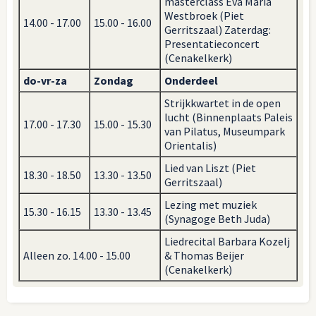
masterclass Eva Maria
Westbroek (Piet
14.00 - 17.00
15.00 - 16.00
Gerritszaal) Zaterdag:
Presentatieconcert
(Cenakelkerk)
do-vr-za
Zondag
Onderdeel
Strijkkwartet in de open
lucht (Binnenplaats Paleis
17.00 - 17.30
15.00 - 15.30
van Pilatus, Museumpark
Orientalis)
Lied van Liszt (Piet
18.30 - 18.50
13.30 - 13.50
Gerritszaal)
Lezing met muziek
15.30 - 16.15
13.30 - 13.45
(Synagoge Beth Juda)
Liedrecital Barbara Kozelj
Alleen zo. 14.00 - 15.00
& Thomas Beijer
(Cenakelkerk)