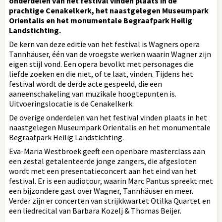
onderdelen van het festival vinden plaats in de
prachtige Cenakelkerk, het naastgelegen Museumpark
Orientalis en het monumentale Begraafpark Heilig
Landstichting.
De kern van deze editie van het festival is Wagners opera
Tannhäuser, één van de vroegste werken waarin Wagner zijn
eigen stijl vond. Een opera bevolkt met personages die
liefde zoeken en die niet, of te laat, vinden. Tijdens het
festival wordt de derde acte gespeeld, die een
aaneenschakeling van muzikale hoogtepunten is.
Uitvoeringslocatie is de Cenakelkerk.
De overige onderdelen van het festival vinden plaats in het
naastgelegen Museumpark Orientalis en het monumentale
Begraafpark Heilig Landstichting.
Eva-Maria Westbroek geeft een openbare masterclass aan
een zestal getalenteerde jonge zangers, die afgesloten
wordt met een presentatieconcert aan het eind van het
festival. Er is een audiotour, waarin Marc Pantus spreekt met
een bijzondere gast over Wagner, Tannhäuser en meer.
Verder zijn er concerten van strijkkwartet Otilka Quartet en
een liedrecital van Barbara Kozelj & Thomas Beijer.