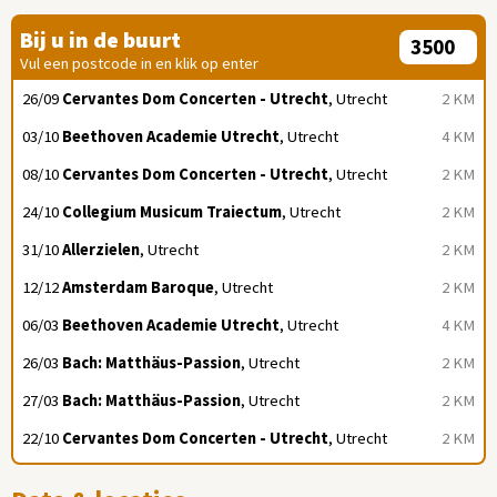
Bij u in de buurt
Vul een postcode in en klik op enter
26/09
Cervantes Dom Concerten - Utrecht
, Utrecht
2 KM
03/10
Beethoven Academie Utrecht
, Utrecht
4 KM
08/10
Cervantes Dom Concerten - Utrecht
, Utrecht
2 KM
24/10
Collegium Musicum Traiectum
, Utrecht
2 KM
31/10
Allerzielen
, Utrecht
2 KM
12/12
Amsterdam Baroque
, Utrecht
2 KM
06/03
Beethoven Academie Utrecht
, Utrecht
4 KM
26/03
Bach: Matthäus-Passion
, Utrecht
2 KM
27/03
Bach: Matthäus-Passion
, Utrecht
2 KM
22/10
Cervantes Dom Concerten - Utrecht
, Utrecht
2 KM