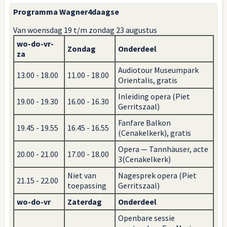
Programma Wagner4daagse
Van woensdag 19 t/m zondag 23 augustus
wo-do-vr-
Zondag
Onderdeel
za
Audiotour Museumpark
13.00 - 18.00
11.00 - 18.00
Orientalis, gratis
Inleiding opera (Piet
19.00 - 19.30
16.00 - 16.30
Gerritszaal)
Fanfare Balkon
19.45 - 19.55
16.45 - 16.55
(Cenakelkerk), gratis
Opera — Tannhäuser, acte
20.00 - 21.00
17.00 - 18.00
3(Cenakelkerk)
Niet van
Nagesprek opera (Piet
21.15 - 22.00
toepassing
Gerritszaal)
wo-do-vr
Zaterdag
Onderdeel
Openbare sessie