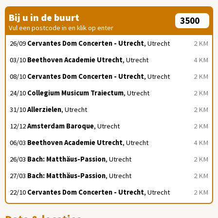
Bij u in de buurt
Vul een postcode in en klik op enter
26/09
Cervantes Dom Concerten - Utrecht
, Utrecht
2 KM
03/10
Beethoven Academie Utrecht
, Utrecht
4 KM
08/10
Cervantes Dom Concerten - Utrecht
, Utrecht
2 KM
24/10
Collegium Musicum Traiectum
, Utrecht
2 KM
31/10
Allerzielen
, Utrecht
2 KM
12/12
Amsterdam Baroque
, Utrecht
2 KM
06/03
Beethoven Academie Utrecht
, Utrecht
4 KM
26/03
Bach: Matthäus-Passion
, Utrecht
2 KM
27/03
Bach: Matthäus-Passion
, Utrecht
2 KM
22/10
Cervantes Dom Concerten - Utrecht
, Utrecht
2 KM