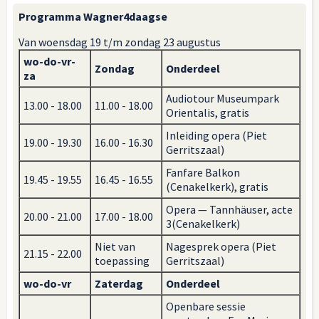
Programma Wagner4daagse
Van woensdag 19 t/m zondag 23 augustus
wo-do-vr-
Zondag
Onderdeel
za
Audiotour Museumpark
13.00 - 18.00
11.00 - 18.00
Orientalis, gratis
Inleiding opera (Piet
19.00 - 19.30
16.00 - 16.30
Gerritszaal)
Fanfare Balkon
19.45 - 19.55
16.45 - 16.55
(Cenakelkerk), gratis
Opera — Tannhäuser, acte
20.00 - 21.00
17.00 - 18.00
3(Cenakelkerk)
Niet van
Nagesprek opera (Piet
21.15 - 22.00
toepassing
Gerritszaal)
wo-do-vr
Zaterdag
Onderdeel
Openbare sessie