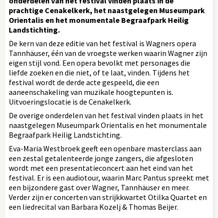
onderdelen van het festival vinden plaats in de
prachtige Cenakelkerk, het naastgelegen Museumpark
Orientalis en het monumentale Begraafpark Heilig
Landstichting.
De kern van deze editie van het festival is Wagners opera
Tannhäuser, één van de vroegste werken waarin Wagner zijn
eigen stijl vond. Een opera bevolkt met personages die
liefde zoeken en die niet, of te laat, vinden. Tijdens het
festival wordt de derde acte gespeeld, die een
aaneenschakeling van muzikale hoogtepunten is.
Uitvoeringslocatie is de Cenakelkerk.
De overige onderdelen van het festival vinden plaats in het
naastgelegen Museumpark Orientalis en het monumentale
Begraafpark Heilig Landstichting.
Eva-Maria Westbroek geeft een openbare masterclass aan
een zestal getalenteerde jonge zangers, die afgesloten
wordt met een presentatieconcert aan het eind van het
festival. Er is een audiotour, waarin Marc Pantus spreekt met
een bijzondere gast over Wagner, Tannhäuser en meer.
Verder zijn er concerten van strijkkwartet Otilka Quartet en
een liedrecital van Barbara Kozelj & Thomas Beijer.