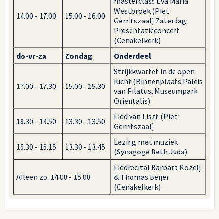
masterclass Eva Maria
Westbroek (Piet
14.00 - 17.00
15.00 - 16.00
Gerritszaal) Zaterdag:
Presentatieconcert
(Cenakelkerk)
do-vr-za
Zondag
Onderdeel
Strijkkwartet in de open
lucht (Binnenplaats Paleis
17.00 - 17.30
15.00 - 15.30
van Pilatus, Museumpark
Orientalis)
Lied van Liszt (Piet
18.30 - 18.50
13.30 - 13.50
Gerritszaal)
Lezing met muziek
15.30 - 16.15
13.30 - 13.45
(Synagoge Beth Juda)
Liedrecital Barbara Kozelj
Alleen zo. 14.00 - 15.00
& Thomas Beijer
(Cenakelkerk)