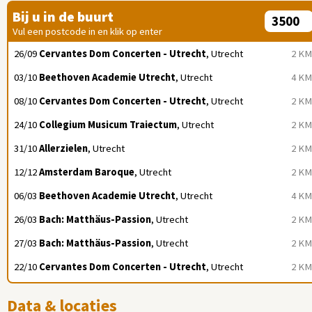
Bij u in de buurt
Vul een postcode in en klik op enter
26/09
Cervantes Dom Concerten - Utrecht
, Utrecht
2 KM
03/10
Beethoven Academie Utrecht
, Utrecht
4 KM
08/10
Cervantes Dom Concerten - Utrecht
, Utrecht
2 KM
24/10
Collegium Musicum Traiectum
, Utrecht
2 KM
31/10
Allerzielen
, Utrecht
2 KM
12/12
Amsterdam Baroque
, Utrecht
2 KM
06/03
Beethoven Academie Utrecht
, Utrecht
4 KM
26/03
Bach: Matthäus-Passion
, Utrecht
2 KM
27/03
Bach: Matthäus-Passion
, Utrecht
2 KM
22/10
Cervantes Dom Concerten - Utrecht
, Utrecht
2 KM
Data & locaties