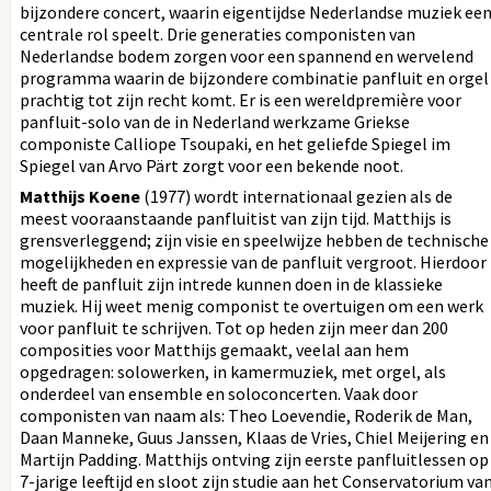
bijzondere concert, waarin eigentijdse Nederlandse muziek ee
centrale rol speelt. Drie generaties componisten van
Nederlandse bodem zorgen voor een spannend en wervelend
programma waarin de bijzondere combinatie panfluit en orgel
prachtig tot zijn recht komt. Er is een wereldpremière voor
panfluit-solo van de in Nederland werkzame Griekse
componiste Calliope Tsoupaki, en het geliefde Spiegel im
Spiegel van Arvo Pärt zorgt voor een bekende noot.
Matthijs Koene
(1977) wordt internationaal gezien als de
meest vooraanstaande panfluitist van zijn tijd. Matthijs is
grensverleggend; zijn visie en speelwijze hebben de technische
mogelijkheden en expressie van de panfluit vergroot. Hierdoor
heeft de panfluit zijn intrede kunnen doen in de klassieke
muziek. Hij weet menig componist te overtuigen om een werk
voor panfluit te schrijven. Tot op heden zijn meer dan 200
composities voor Matthijs gemaakt, veelal aan hem
opgedragen: solowerken, in kamermuziek, met orgel, als
onderdeel van ensemble en soloconcerten. Vaak door
componisten van naam als: Theo Loevendie, Roderik de Man,
Daan Manneke, Guus Janssen, Klaas de Vries, Chiel Meijering en
Martijn Padding. Matthijs ontving zijn eerste panfluitlessen op
7-jarige leeftijd en sloot zijn studie aan het Conservatorium va