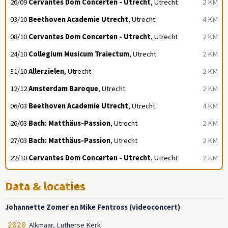
26/09
Cervantes Dom Concerten - Utrecht
, Utrecht
2 KM
03/10
Beethoven Academie Utrecht
, Utrecht
4 KM
08/10
Cervantes Dom Concerten - Utrecht
, Utrecht
2 KM
24/10
Collegium Musicum Traiectum
, Utrecht
2 KM
31/10
Allerzielen
, Utrecht
2 KM
12/12
Amsterdam Baroque
, Utrecht
2 KM
06/03
Beethoven Academie Utrecht
, Utrecht
4 KM
26/03
Bach: Matthäus-Passion
, Utrecht
2 KM
27/03
Bach: Matthäus-Passion
, Utrecht
2 KM
22/10
Cervantes Dom Concerten - Utrecht
, Utrecht
2 KM
Data & locaties
Johannette Zomer en Mike Fentross (videoconcert)
Alkmaar, Lutherse Kerk
2020