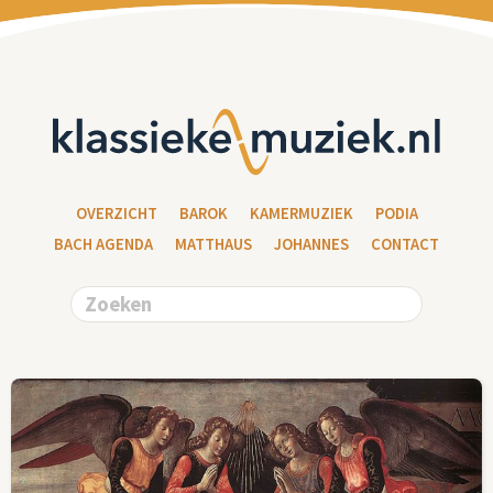
OVERZICHT
BAROK
KAMERMUZIEK
PODIA
BACH AGENDA
MATTHAUS
JOHANNES
CONTACT