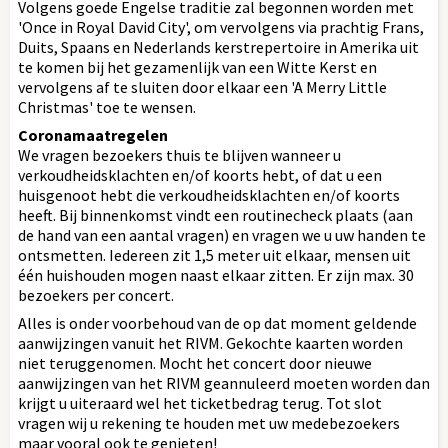
Volgens goede Engelse traditie zal begonnen worden met
'Once in Royal David City', om vervolgens via prachtig Frans,
Duits, Spaans en Nederlands kerstrepertoire in Amerika uit
te komen bij het gezamenlijk van een Witte Kerst en
vervolgens af te sluiten door elkaar een 'A Merry Little
Christmas' toe te wensen.
Coronamaatregelen
We vragen bezoekers thuis te blijven wanneer u
verkoudheidsklachten en/of koorts hebt, of dat u een
huisgenoot hebt die verkoudheidsklachten en/of koorts
heeft. Bij binnenkomst vindt een routinecheck plaats (aan
de hand van een aantal vragen) en vragen we u uw handen te
ontsmetten. Iedereen zit 1,5 meter uit elkaar, mensen uit
één huishouden mogen naast elkaar zitten. Er zijn max. 30
bezoekers per concert.
Alles is onder voorbehoud van de op dat moment geldende
aanwijzingen vanuit het RIVM. Gekochte kaarten worden
niet teruggenomen. Mocht het concert door nieuwe
aanwijzingen van het RIVM geannuleerd moeten worden dan
krijgt u uiteraard wel het ticketbedrag terug. Tot slot
vragen wij u rekening te houden met uw medebezoekers
maar vooral ook te genieten!