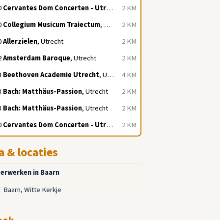
0
Cervantes Dom Concerten - Utrecht
, Utrecht
2 KM
0
Collegium Musicum Traiectum
, Utrecht
2 KM
0
Allerzielen
, Utrecht
2 KM
2
Amsterdam Baroque
, Utrecht
2 KM
3
Beethoven Academie Utrecht
, Utrecht
4 KM
3
Bach: Matthäus-Passion
, Utrecht
2 KM
3
Bach: Matthäus-Passion
, Utrecht
2 KM
0
Cervantes Dom Concerten - Utrecht
, Utrecht
2 KM
a & locaties
erwerken in Baarn
Baarn, Witte Kerkje
2
ook