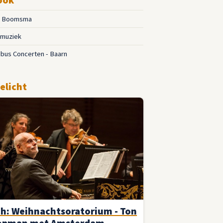
l Boomsma
muziek
ibus Concerten - Baarn
elicht
h: Weihnachtsoratorium - Ton
opman met Amsterdam