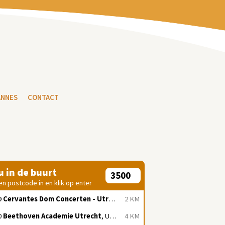
ANNES
CONTACT
 u in de buurt
en postcode in en klik op enter
9
Cervantes Dom Concerten - Utrecht
, Utrecht
2 KM
0
Beethoven Academie Utrecht
, Utrecht
4 KM