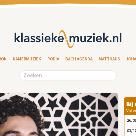
ROK
KAMERMUZIEK
PODIA
BACH AGENDA
MATTHAUS
JOH
Bij
Vul e
26/0
03/1