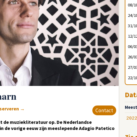
08/1
24/1
31/1
12/1
06/0
26/0
27/0
22/1
aarn
Dat
Meest
eserveren
→
Contact
202
t de muziekliteratuur op. De Nederlandse
n de vorige eeuw zijn meeslepende Adagio Patetico
Zie 