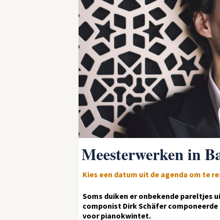
Meesterwerken in B
Kies een datum uit de agenda om te r
Soms duiken er onbekende pareltjes ui
componist Dirk Schäfer componeerde i
voor pianokwintet.