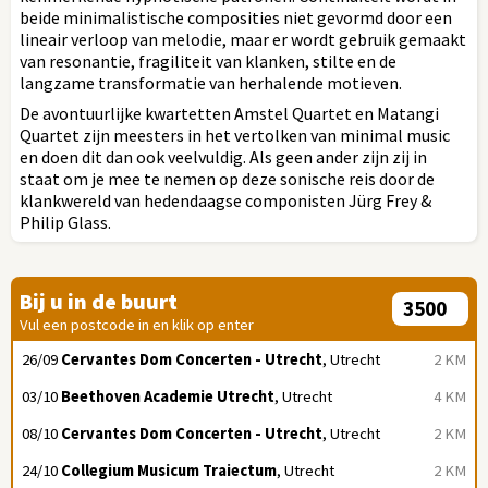
beide minimalistische composities niet gevormd door een
lineair verloop van melodie, maar er wordt gebruik gemaakt
van resonantie, fragiliteit van klanken, stilte en de
langzame transformatie van herhalende motieven.
De avontuurlijke kwartetten Amstel Quartet en Matangi
Quartet zijn meesters in het vertolken van minimal music
en doen dit dan ook veelvuldig. Als geen ander zijn zij in
staat om je mee te nemen op deze sonische reis door de
klankwereld van hedendaagse componisten Jürg Frey &
Philip Glass.
Bij u in de buurt
Vul een postcode in en klik op enter
26/09
Cervantes Dom Concerten - Utrecht
, Utrecht
2 KM
03/10
Beethoven Academie Utrecht
, Utrecht
4 KM
08/10
Cervantes Dom Concerten - Utrecht
, Utrecht
2 KM
24/10
Collegium Musicum Traiectum
, Utrecht
2 KM