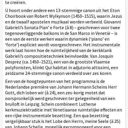
te creëren.
U hoort onder andere een 13-stemmige canon uit het Eton
Choirbook van Robert Wylkynson (1450–1515), waarin Jezus
en de twaalf apostelen muzikaal worden verbeeld. Giovanni
Gabrieli’s Sonata Pian’ e Forte (à 8) – geschreven voor twee
tegenoverliggende balkons in de San Marco in Venetië – is
een van de eerste werken waarin dynamiek (‘piano’ en
‘forte’) expliciet wordt voorgeschreven. Het instrumentale
werk laat horen hoe de ruimtelijkheid van de kerkklank
Gabrieli’s compositietechniek beïnvloedde. Van Josquin
Desprez (ca. 1450–1521), een van de grootste Vlaamse
polyfonisten, klinkt Qui habitat in adjutorio altissimi, een
zeldzame 24-stemmige canon verdeeld over zes koren.
Een van de hoogtepunten van het programma is de
Nederlandse première van Johann Hermann Scheins Herr
Gott, dich loben wir (à 24), een zes-korig motet dat
oorspronkelijk werd geschreven ter gelegenheid van een
bruiloft in Leipzig. Schein combineert Lutherse
kerkmuziektraditie met Venetiaanse ruimtelijke effecten en
een rijke instrumentale bezetting. Een qua bezetting
vergelijkbaar stuk is het Lobe den Herrn, meine Seele (à 25)
van Johann Schelle, mogelijk gecomponeerd voor een