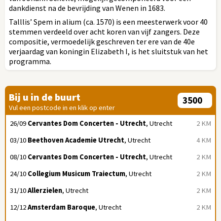
dankdienst na de bevrijding van Wenen in 1683.
Talllis’ Spem in alium (ca. 1570) is een meesterwerk voor 40
stemmen verdeeld over acht koren van vijf zangers. Deze
compositie, vermoedelijk geschreven ter ere van de 40e
verjaardag van koningin Elizabeth I, is het sluitstuk van het
programma.
Bij u in de buurt
Vul een postcode in en klik op enter
26/09
Cervantes Dom Concerten - Utrecht
, Utrecht
2 KM
03/10
Beethoven Academie Utrecht
, Utrecht
4 KM
08/10
Cervantes Dom Concerten - Utrecht
, Utrecht
2 KM
24/10
Collegium Musicum Traiectum
, Utrecht
2 KM
31/10
Allerzielen
, Utrecht
2 KM
12/12
Amsterdam Baroque
, Utrecht
2 KM