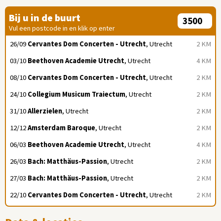
Bij u in de buurt
Vul een postcode in en klik op enter
26/09
Cervantes Dom Concerten - Utrecht
, Utrecht
2 KM
03/10
Beethoven Academie Utrecht
, Utrecht
4 KM
08/10
Cervantes Dom Concerten - Utrecht
, Utrecht
2 KM
24/10
Collegium Musicum Traiectum
, Utrecht
2 KM
31/10
Allerzielen
, Utrecht
2 KM
12/12
Amsterdam Baroque
, Utrecht
2 KM
06/03
Beethoven Academie Utrecht
, Utrecht
4 KM
26/03
Bach: Matthäus-Passion
, Utrecht
2 KM
27/03
Bach: Matthäus-Passion
, Utrecht
2 KM
22/10
Cervantes Dom Concerten - Utrecht
, Utrecht
2 KM