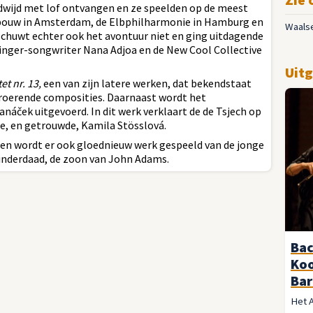
dwijd met lof ontvangen en ze speelden op de meest
ebouw in Amsterdam, de Elbphilharmonie in Hamburg en
Waals
schuwt echter ook het avontuur niet en ging uitdagende
inger-songwriter Nana Adjoa en de New Cool Collective
Uitg
et nr. 13,
een van zijn latere werken, dat bekendstaat
troerende composities. Daarnaast wordt het
anáček uitgevoerd. In dit werk verklaart de de Tsjech op
ere, en getrouwde, Kamila Stösslová.
ten wordt er ook gloednieuw werk gespeeld van de jonge
nderdaad, de zoon van John Adams.
Bac
Ko
Bar
Het 