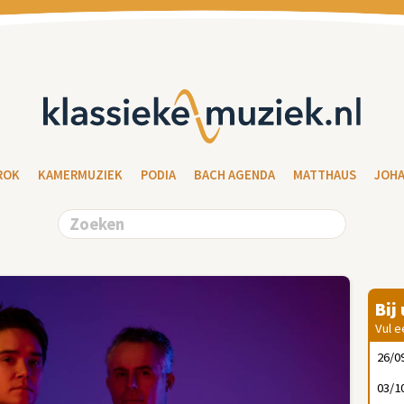
ROK
KAMERMUZIEK
PODIA
BACH AGENDA
MATTHAUS
JOH
Bij
Vul e
26/0
03/1