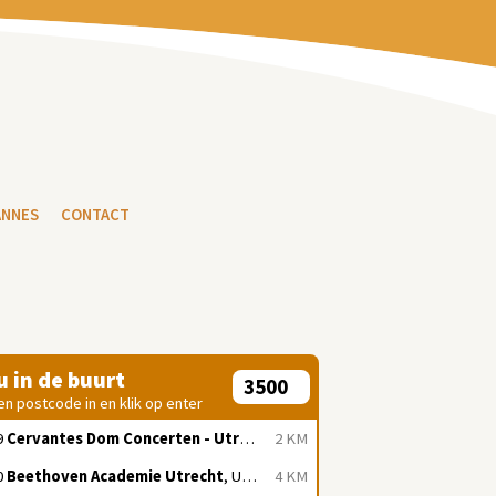
ANNES
CONTACT
 u in de buurt
en postcode in en klik op enter
9
Cervantes Dom Concerten - Utrecht
, Utrecht
2 KM
0
Beethoven Academie Utrecht
, Utrecht
4 KM