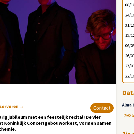
08/1
24/1
31/1
12/1
06/0
26/0
27/0
22/1
Dat
Alma 
eserveren
→
Contact
202
jarig jubileum met een feestelijk recital! De vier
j het Koninklijk Concertgebouworkest, vormen samen
chemie.
Zie 