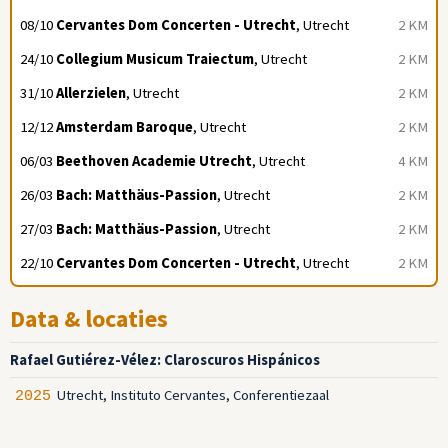
08/10
Cervantes Dom Concerten - Utrecht
, Utrecht
2 KM
24/10
Collegium Musicum Traiectum
, Utrecht
2 KM
31/10
Allerzielen
, Utrecht
2 KM
12/12
Amsterdam Baroque
, Utrecht
2 KM
06/03
Beethoven Academie Utrecht
, Utrecht
4 KM
26/03
Bach: Matthäus-Passion
, Utrecht
2 KM
27/03
Bach: Matthäus-Passion
, Utrecht
2 KM
22/10
Cervantes Dom Concerten - Utrecht
, Utrecht
2 KM
Data & locaties
Rafael Gutiérez-Vélez: Claroscuros Hispánicos
Utrecht, Instituto Cervantes, Conferentiezaal
2025