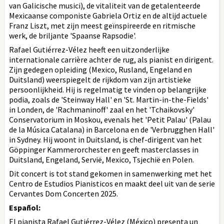
van Galicische musici), de vitaliteit van de getalenteerde
Mexicaanse componiste Gabriela Ortiz en de altijd actuele
Franz Liszt, met zijn meest geïnspireerde en ritmische
werk, de briljante 'Spaanse Rapsodie'.
Rafael Gutiérrez-Vélez heeft een uitzonderlijke
internationale carrière achter de rug, als pianist en dirigent.
Zijn gedegen opleiding (Mexico, Rusland, Engeland en
Duitsland) weerspiegelt de rijkdom van zijn artistieke
persoonlijkheid. Hij is regelmatig te vinden op belangrijke
podia, zoals de 'Steinway Hall' en 'St. Martin-in-the-Fields'
in Londen, de 'Rachmaninoff' zaal en het 'Tchaikovsky'
Conservatorium in Moskou, evenals het 'Petit Palau' (Palau
de la Música Catalana) in Barcelona en de 'Verbrugghen Hall'
in Sydney. Hij woont in Duitsland, is chef-dirigent van het
Göppinger Kammerorchester en geeft masterclasses in
Duitsland, Engeland, Servië, Mexico, Tsjechië en Polen.
Dit concert is tot stand gekomen in samenwerking met het
Centro de Estudios Pianisticos en maakt deel uit van de serie
Cervantes Dom Concerten 2025.
Español:
El pianista Rafael Gutiérrez-Vélez (México) presenta un