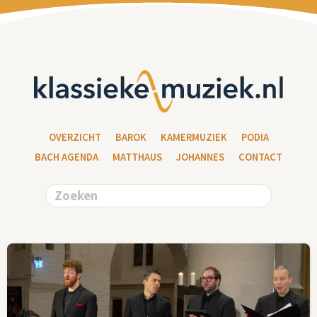
OVERZICHT
BAROK
KAMERMUZIEK
PODIA
BACH AGENDA
MATTHAUS
JOHANNES
CONTACT