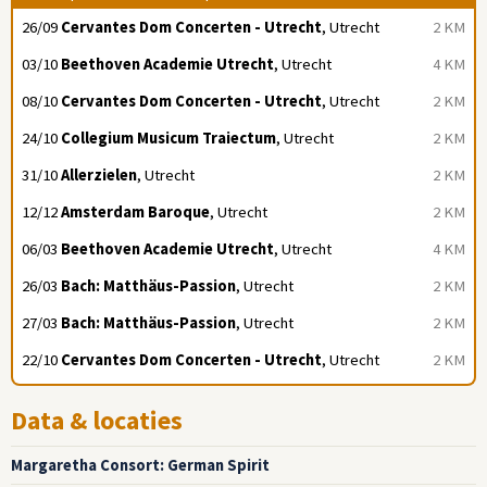
26/09
Cervantes Dom Concerten - Utrecht
, Utrecht
2 KM
03/10
Beethoven Academie Utrecht
, Utrecht
4 KM
08/10
Cervantes Dom Concerten - Utrecht
, Utrecht
2 KM
24/10
Collegium Musicum Traiectum
, Utrecht
2 KM
31/10
Allerzielen
, Utrecht
2 KM
12/12
Amsterdam Baroque
, Utrecht
2 KM
06/03
Beethoven Academie Utrecht
, Utrecht
4 KM
26/03
Bach: Matthäus-Passion
, Utrecht
2 KM
27/03
Bach: Matthäus-Passion
, Utrecht
2 KM
22/10
Cervantes Dom Concerten - Utrecht
, Utrecht
2 KM
Data & locaties
Margaretha Consort: German Spirit