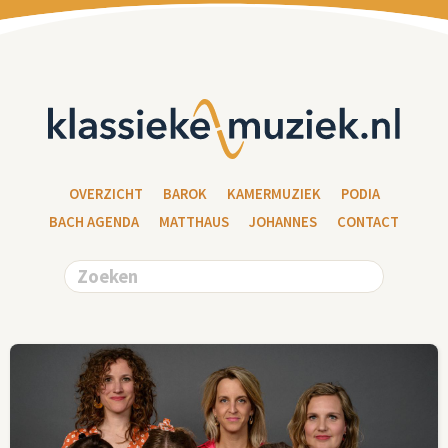
OVERZICHT
BAROK
KAMERMUZIEK
PODIA
BACH AGENDA
MATTHAUS
JOHANNES
CONTACT