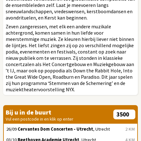
de ensembleleden zelf. Laat je meevoeren langs
sneeuwlandschappen, vredeswensen, kerstboomdansen en
avondrituelen, en Kerst kan beginnen.
Zeven zangeressen, met elk een andere muzikale
achtergrond, komen samen in hun liefde voor
meerstemmige muziek. Ze kleuren hierbij liever niet binnen
de lijntjes. Het liefst zingen zij op zo verschillend mogelijke
podia, evenementen en festivals, constant op zoek naar
nieuw publiek om te verrassen. Zij stonden in klassieke
concertzalen als Het Concertgebouw en Muziekgebouw aan
’t IJ, maar ook op poppodia als Down the Rabbit Hole, Into
the Great Wide Open, Roadburn en Paradiso. Dit jaar spelen
zij hun programma ‘Stemmen van de Schemering’ en de
muziektheatervoorstelling NYX.
Bij u in de buurt
Vul een postcode in en klik op enter
26/09
Cervantes Dom Concerten - Utrecht
, Utrecht
2 KM
03/10
Beethoven Academie Utrecht
, Utrecht
4 KM