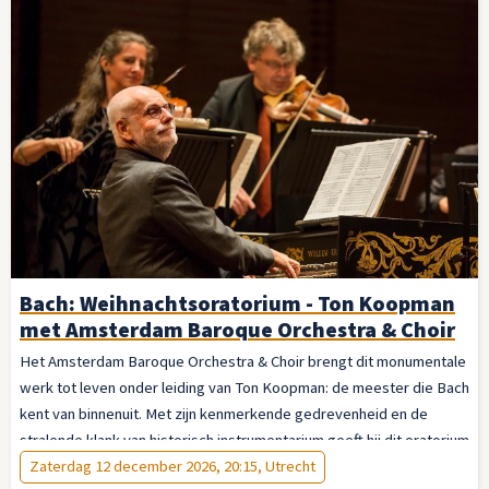
Bach: Weihnachtsoratorium - Ton Koopman
met Amsterdam Baroque Orchestra & Choir
Het Amsterdam Baroque Orchestra & Choir brengt dit monumentale
werk tot leven onder leiding van Ton Koopman: de meester die Bach
kent van binnenuit. Met zijn kenmerkende gedrevenheid en de
stralende klank van historisch instrumentarium geeft hij dit oratorium
de vanzelfsprekendheid van iets eeuwigs. Laat u meevoeren — van
Zaterdag 12 december 2026, 20:15, Utrecht