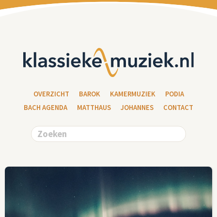
OVERZICHT
BAROK
KAMERMUZIEK
PODIA
BACH AGENDA
MATTHAUS
JOHANNES
CONTACT