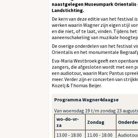
naastgelegen Museumpark Orientalis 
Landstichting.
De kern van deze editie van het festival
werken waarin Wagner zijn eigen stijl vo
en die niet, of te laat, vinden. Tijdens he
aaneenschakeling van muzikale hoogtepun
De overige onderdelen van het festival 
Orientalis en het monumentale Begraafp
Eva-Maria Westbroek geeft een openbare
zangers, die afgesloten wordt met een pre
een audiotour, waarin Marc Pantus spree
meer. Verder zijn er concerten van strijk
Kozelj & Thomas Beijer.
Programma Wagner4daagse
Van woensdag 19 t/m zondag 23 august
wo-do-vr-
Zondag
Onderde
za
13.00 - 18.00
11.00 - 18.00
Audiotour