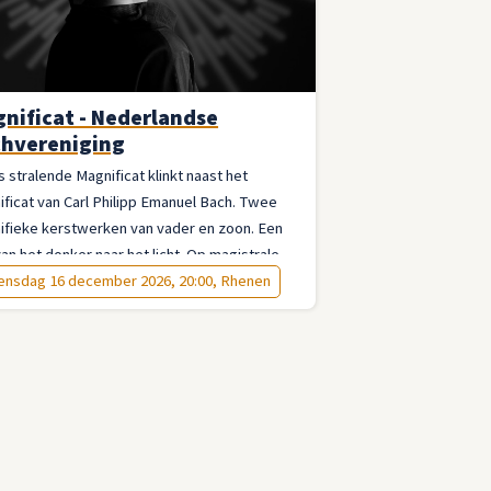
nificat - Nederlandse
hvereniging
 stralende Magnificat klinkt naast het
ficat van Carl Philipp Emanuel Bach. Twee
ifieke kerstwerken van vader en zoon. Een
van het donker naar het licht. Op magistrale
 uitgevoerd.
nsdag 16 december 2026, 20:00, Rhenen