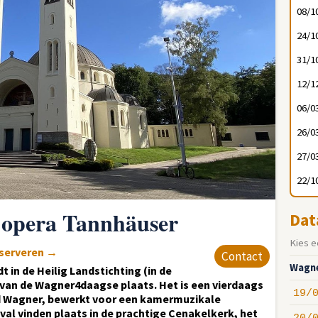
08/1
24/1
31/1
12/1
06/0
26/0
27/0
22/1
 opera Tannhäuser
Dat
Kies e
eserveren
→
Contact
Wagne
t in de Heilig Landstichting (in de
 van de Wagner4daagse plaats. Het is een vierdaags
19/
rd Wagner, bewerkt voor een kamermuzikale
val vinden plaats in de prachtige Cenakelkerk, het