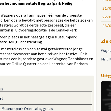
20/
en het monumentale Begraafpark Heilig
21/
 is Wagners opera Tannhäuser, één van de vroegste
22/
nd. Een opera bevolkt met personages die liefde zoeken
t festival wordt de derde acte gespeeld, die een
23/
ten is. Uitvoeringslocatie is de Cenakelkerk.
vinden plaats in het naastgelegen Museumpark
Zie 
ark Heilig Landstichting.
 masterclass aan een zestal getalenteerde jonge
Wagne
sentatieconcert aan het eind van het festival. Er is
kt met een bijzondere gast over Wagner, Tannhäuser en
Marc 
kwartet Otilka Quartet en een liedrecital van Barbara
Uitg
us
el
 Museumpark Orientalis, gratis