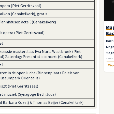
 opera (Piet Gerritszaal)
alkon (Cenakelkerk), gratis
Tannhäuser, acte 3(Cenakelkerk)
Mag
 opera (Piet Gerritszaal)
Bac
Bachs
el
Magni
 sessie masterclass Eva Maria Westbroek (Piet
magn
al) Zaterdag: Presentatieconcert (Cenakelkerk)
reis 
el
wijze
Woe
rtet in de open lucht (Binnenplaats Paleis van
Museumpark Orientalis)
Liszt (Piet Gerritszaal)
et muziek (Synagoge Beth Juda)
al Barbara Kozelj & Thomas Beijer (Cenakelkerk)