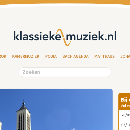
ROK
KAMERMUZIEK
PODIA
BACH AGENDA
MATTHAUS
JOH
Bij
Vul e
26/0
03/1