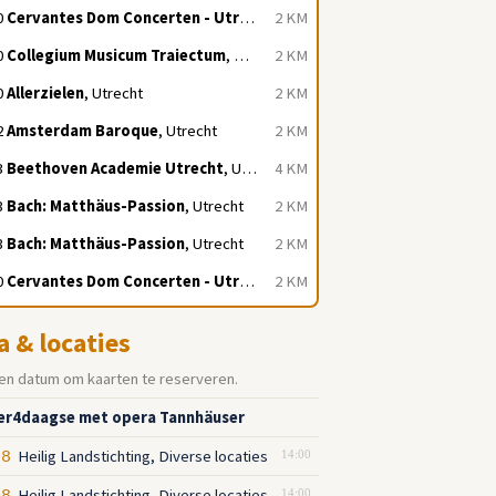
0
Cervantes Dom Concerten - Utrecht
, Utrecht
2 KM
0
Collegium Musicum Traiectum
, Utrecht
2 KM
0
Allerzielen
, Utrecht
2 KM
2
Amsterdam Baroque
, Utrecht
2 KM
3
Beethoven Academie Utrecht
, Utrecht
4 KM
3
Bach: Matthäus-Passion
, Utrecht
2 KM
3
Bach: Matthäus-Passion
, Utrecht
2 KM
0
Cervantes Dom Concerten - Utrecht
, Utrecht
2 KM
a & locaties
en datum om kaarten te reserveren.
r4daagse met opera Tannhäuser
Heilig Landstichting, Diverse locaties
08
14:00
Heilig Landstichting, Diverse locaties
14:00