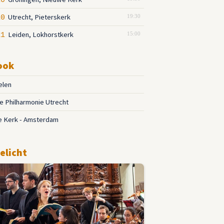
10
Utrecht, Pieterskerk
10
19:30
Leiden, Lokhorstkerk
11
15:00
ook
ielen
 Philharmonie Utrecht
e Kerk - Amsterdam
elicht