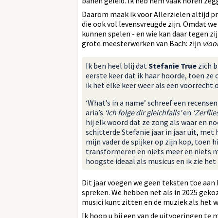
banen geleid. Ik heb hem vaak horen zegg
Daarom maak ik voor Allerzielen altijd 
die ook vol levensvreugde zijn. Omdat we 
kunnen spelen - en wie kan daar tegen z
grote meesterwerken van Bach: zijn
vioo
Ik ben heel blij dat
Stefanie True
zich b
eerste keer dat ik haar hoorde, toen ze 
ik het elke keer weer als een voorrec
‘What’s in a name’ schreef een recensen
aria’s
‘Ich folge dir gleichfalls’
en
‘Zerfli
hij elk woord dat ze zong als waar en n
schitterde Stefanie jaar in jaar uit, me
mijn vader de spijker op zijn kop, toen
transformeren en niets meer en niets mi
hoogste ideaal als musicus en ik zie he
Dit jaar voegen we geen teksten toe aan
spreken. We hebben net als in 2025 gekoz
musici kunt zitten en de muziek als het 
Ik hoop u bij een van de uitvoeringen t