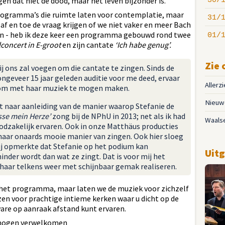
en dat niet de dood, maar het leven bijzonder is.
30/
programma’s die ruimte laten voor contemplatie, maar
31/
af en toe de vraag krijgen of we niet vaker en meer Bach
ijn - heb ik deze keer een programma gebouwd rond twee
01/
lconcert in E-groot
en zijn cantate
‘Ich habe genug’.
Zie 
ij ons zal voegen om die cantate te zingen. Sinds de
ongeveer 15 jaar geleden auditie voor me deed, ervaar
Allerz
ht om met haar muziek te mogen maken.
Nieuwe
t naar aanleiding van de manier waarop Stefanie de
esse mein Herze’
zong bij de NPhU in 2013; net als ik had
Waals
oodzakelijk ervaren. Ook in onze Matthäus producties
t haar onaards mooie manier van zingen. Ook hier sloeg
 hij opmerkte dat Stefanie op het podium kan
Uitg
nder wordt dan wat ze zingt. Dat is voor mij het
t haar telkens weer met schijnbaar gemak realiseren.
 het programma, maar laten we de muziek voor zichzelf
en voor prachtige intieme kerken waar u dicht op de
ware op aanraak afstand kunt ervaren.
e mogen verwelkomen