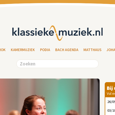
ROK
KAMERMUZIEK
PODIA
BACH AGENDA
MATTHAUS
JOH
Bij
Vul e
26/0
03/1