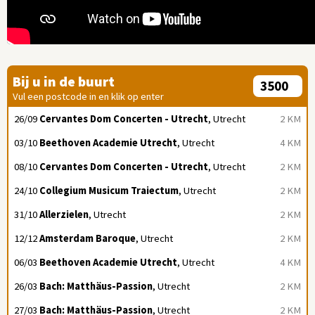
Bij u in de buurt
Vul een postcode in en klik op enter
26/09
Cervantes Dom Concerten - Utrecht
, Utrecht
2 KM
03/10
Beethoven Academie Utrecht
, Utrecht
4 KM
08/10
Cervantes Dom Concerten - Utrecht
, Utrecht
2 KM
24/10
Collegium Musicum Traiectum
, Utrecht
2 KM
31/10
Allerzielen
, Utrecht
2 KM
12/12
Amsterdam Baroque
, Utrecht
2 KM
06/03
Beethoven Academie Utrecht
, Utrecht
4 KM
26/03
Bach: Matthäus-Passion
, Utrecht
2 KM
27/03
Bach: Matthäus-Passion
, Utrecht
2 KM