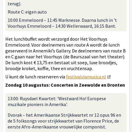
terug).
Route C: eigen auto
10:00 Emmeloord – 11:45 Marknesse. Daarna lunch in ’t
Voorhuys Emmeloord – 14:30 Wellerwaard, 16:15 Bant.
Het lunchbuffet wordt verzorgd door Het Voorhuys
Emmeloord. Voor deelnemers van route A wordt de lunch
geserveerd in Annemiki’s Gallery. De deelnemers van route B
en C gaan naar het Voorhuys (de Beurszaal van het theater).
De lunch kost € 13,75 en bestaat uit soep, luxe broodjes,
broodje kroket, koffie, thee en vruchtensap.
U kunt de lunch reserveren via
festivalviamusica.nl
Zondag 10 augustus: Concerten in Zeewolde en Dronten
13:00: Ruysdael Kwartet: 'Westward Ho! Europese
muzikale pioniers in Amerika'.
Dvorak – het Amerikaanse Strijkkwartet nr 12 opus 96 en
de 5 folksongs voor strijkkwartet van Florence Price, de
eerste Afro-Amerikaanse vrouwelijke componist.