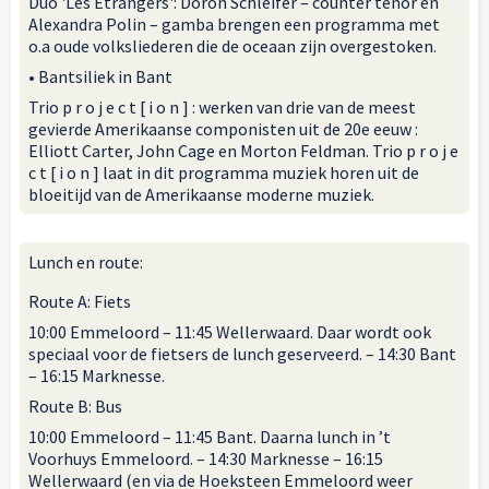
Duo 'Les Étrangers': Doron Schleifer – counter tenor en
Alexandra Polin – gamba brengen een programma met
o.a oude volksliederen die de oceaan zijn overgestoken.
• Bantsiliek in Bant
Trio p r o j e c t [ i o n ] : werken van drie van de meest
gevierde Amerikaanse componisten uit de 20e eeuw :
Elliott Carter, John Cage en Morton Feldman. Trio p r o j e
c t [ i o n ] laat in dit programma muziek horen uit de
bloeitijd van de Amerikaanse moderne muziek.
Lunch en route:
Route A: Fiets
10:00 Emmeloord – 11:45 Wellerwaard. Daar wordt ook
speciaal voor de fietsers de lunch geserveerd. – 14:30 Bant
– 16:15 Marknesse.
Route B: Bus
10:00 Emmeloord – 11:45 Bant. Daarna lunch in ’t
Voorhuys Emmeloord. – 14:30 Marknesse – 16:15
Wellerwaard (en via de Hoeksteen Emmeloord weer