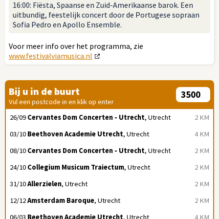
16:00: Fiësta, Spaanse en Zuid-Amerikaanse barok. Een
uitbundig, feestelijk concert door de Portugese sopraan
Sofia Pedro en Apollo Ensemble.
Voor meer info over het programma, zie
www.festivalviamusica.nl
Bij u in de buurt
Vul een postcode in en klik op enter
26/09
Cervantes Dom Concerten - Utrecht
, Utrecht
2 KM
03/10
Beethoven Academie Utrecht
, Utrecht
4 KM
08/10
Cervantes Dom Concerten - Utrecht
, Utrecht
2 KM
24/10
Collegium Musicum Traiectum
, Utrecht
2 KM
31/10
Allerzielen
, Utrecht
2 KM
12/12
Amsterdam Baroque
, Utrecht
2 KM
06/03
Beethoven Academie Utrecht
, Utrecht
4 KM