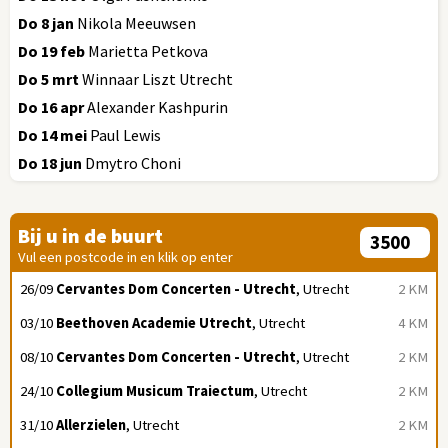
Do 8 jan
Nikola Meeuwsen
Do 19 feb
Marietta Petkova
Do 5 mrt
Winnaar Liszt Utrecht
Do 16 apr
Alexander Kashpurin
Do 14 mei
Paul Lewis
Do 18 jun
Dmytro Choni
Bij u in de buurt
Vul een postcode in en klik op enter
26/09
Cervantes Dom Concerten - Utrecht
, Utrecht
2 KM
03/10
Beethoven Academie Utrecht
, Utrecht
4 KM
08/10
Cervantes Dom Concerten - Utrecht
, Utrecht
2 KM
24/10
Collegium Musicum Traiectum
, Utrecht
2 KM
31/10
Allerzielen
, Utrecht
2 KM