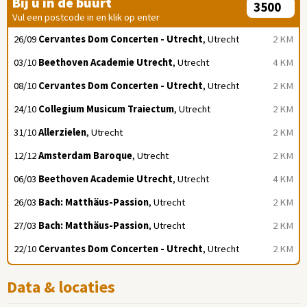
Bij u in de buurt
Vul een postcode in en klik op enter
26/09
Cervantes Dom Concerten - Utrecht
, Utrecht
2 KM
03/10
Beethoven Academie Utrecht
, Utrecht
4 KM
08/10
Cervantes Dom Concerten - Utrecht
, Utrecht
2 KM
24/10
Collegium Musicum Traiectum
, Utrecht
2 KM
31/10
Allerzielen
, Utrecht
2 KM
12/12
Amsterdam Baroque
, Utrecht
2 KM
06/03
Beethoven Academie Utrecht
, Utrecht
4 KM
26/03
Bach: Matthäus-Passion
, Utrecht
2 KM
27/03
Bach: Matthäus-Passion
, Utrecht
2 KM
22/10
Cervantes Dom Concerten - Utrecht
, Utrecht
2 KM
Data & locaties