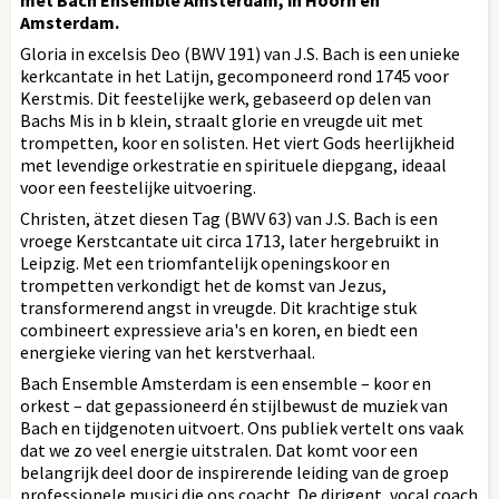
Amsterdam.
Gloria in excelsis Deo (BWV 191) van J.S. Bach is een unieke
kerkcantate in het Latijn, gecomponeerd rond 1745 voor
Kerstmis. Dit feestelijke werk, gebaseerd op delen van
Bachs Mis in b klein, straalt glorie en vreugde uit met
trompetten, koor en solisten. Het viert Gods heerlijkheid
met levendige orkestratie en spirituele diepgang, ideaal
voor een feestelijke uitvoering.
Christen, ätzet diesen Tag (BWV 63) van J.S. Bach is een
vroege Kerstcantate uit circa 1713, later hergebruikt in
Leipzig. Met een triomfantelijk openingskoor en
trompetten verkondigt het de komst van Jezus,
transformerend angst in vreugde. Dit krachtige stuk
combineert expressieve aria's en koren, en biedt een
energieke viering van het kerstverhaal.
Bach Ensemble Amsterdam is een ensemble – koor en
orkest – dat gepassioneerd én stijlbewust de muziek van
Bach en tijdgenoten uitvoert. Ons publiek vertelt ons vaak
dat we zo veel energie uitstralen. Dat komt voor een
belangrijk deel door de inspirerende leiding van de groep
professionele musici die ons coacht. De dirigent, vocal coach