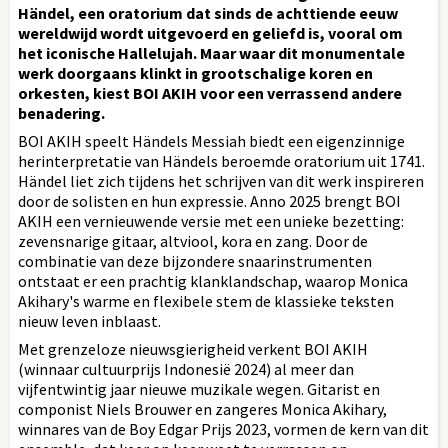
Händel, een oratorium dat sinds de achttiende eeuw
wereldwijd wordt uitgevoerd en geliefd is, vooral om
het iconische Hallelujah. Maar waar dit monumentale
werk doorgaans klinkt in grootschalige koren en
orkesten, kiest BOI AKIH voor een verrassend andere
benadering.
BOI AKIH speelt Händels Messiah biedt een eigenzinnige
herinterpretatie van Händels beroemde oratorium uit 1741.
Händel liet zich tijdens het schrijven van dit werk inspireren
door de solisten en hun expressie. Anno 2025 brengt BOI
AKIH een vernieuwende versie met een unieke bezetting:
zevensnarige gitaar, altviool, kora en zang. Door de
combinatie van deze bijzondere snaarinstrumenten
ontstaat er een prachtig klanklandschap, waarop Monica
Akihary's warme en flexibele stem de klassieke teksten
nieuw leven inblaast.
Met grenzeloze nieuwsgierigheid verkent BOI AKIH
(winnaar cultuurprijs Indonesië 2024) al meer dan
vijfentwintig jaar nieuwe muzikale wegen. Gitarist en
componist Niels Brouwer en zangeres Monica Akihary,
winnares van de Boy Edgar Prijs 2023, vormen de kern van dit