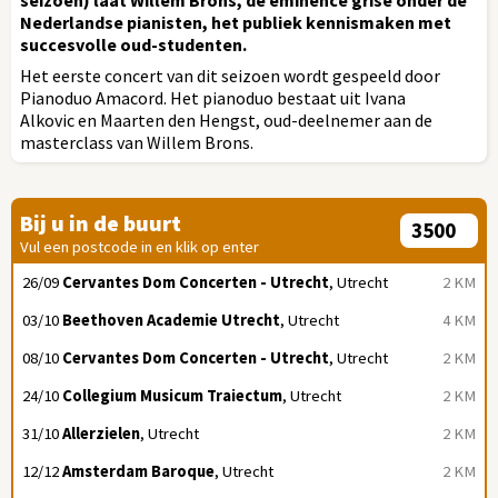
Nederlandse pianisten, het publiek kennismaken met
succesvolle oud-studenten.
Het eerste concert van dit seizoen wordt gespeeld door
Pianoduo Amacord. Het pianoduo bestaat uit Ivana
Alkovic en Maarten den Hengst, oud-deelnemer aan de
masterclass van Willem Brons.
Bij u in de buurt
Vul een postcode in en klik op enter
26/09
Cervantes Dom Concerten - Utrecht
, Utrecht
2 KM
03/10
Beethoven Academie Utrecht
, Utrecht
4 KM
08/10
Cervantes Dom Concerten - Utrecht
, Utrecht
2 KM
24/10
Collegium Musicum Traiectum
, Utrecht
2 KM
31/10
Allerzielen
, Utrecht
2 KM
12/12
Amsterdam Baroque
, Utrecht
2 KM