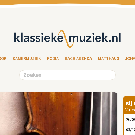
ROK
KAMERMUZIEK
PODIA
BACH AGENDA
MATTHAUS
JOH
Bij
Vul e
26/0
03/1