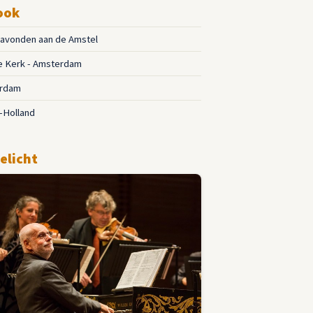
ook
ravonden aan de Amstel
e Kerk - Amsterdam
rdam
-Holland
elicht