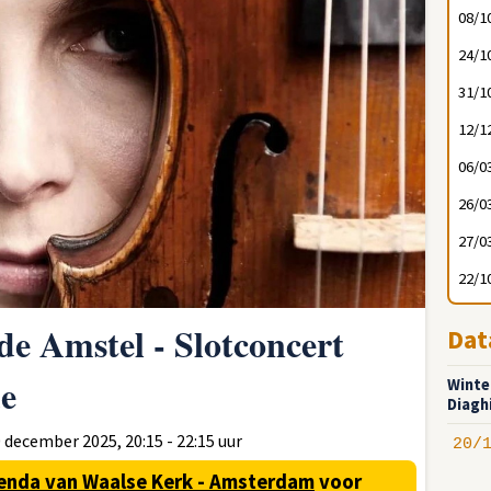
08/1
24/1
31/1
12/1
06/0
26/0
27/0
22/1
e Amstel - Slotconcert
Dat
de
Winte
Diagh
december 2025, 20:15 - 22:15 uur
20/
enda van Waalse Kerk - Amsterdam
voor