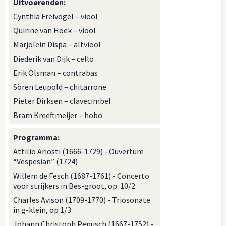
Uitvoerenden
:
Cynthia Freivogel – viool
Quirine van Hoek – viool
Marjolein Dispa – altviool
Diederik van Dijk – cello
Erik Olsman – contrabas
Sören Leupold – chitarrone
Pieter Dirksen – clavecimbel
Bram Kreeftmeijer – hobo
Programma
:
Attilio Ariosti (1666-1729) - Ouverture
“Vespesian” (1724)
Willem de Fesch (1687-1761) - Concerto
voor strijkers in Bes-groot, op. 10/2
Charles Avison (1709-1770) - Triosonate
in g-klein, op 1/3
Johann Christoph Pepusch (1667-1752) -