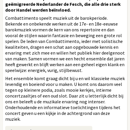
geëmigreerde Nederlander de Fesch, die alle drie sterk
door Handel werden beïnvloed.
Combattimento speelt muziek uit de barokperiode.
Bekende en onbekende werken uit de 17e- en 18e-eeuwse
barokmuziek vormen de kern van ons repertoire en dan
vooral de stijlen waarin fantasie en beweging een grote rol
spelen. De leden van Combattimento, ieder met solistische
kwaliteiten, dragen een schat aan opgebouwde kennis en
ervaring met zich mee en willen het publiek hier deelgenoot
van maken. Samen vormen we een hecht ensemble dat jaren
heeft gewerkt en blijft werken aan een geheel eigen klank en
speelwijze: energiek, vurig, stijlbewust.
Het ensemble komt graag dicht bij u en wil klassieke muziek
levendig en boeiend voor u maken. U komt ons daarom veel
tegen op kleinere podia, zoals mooie kerkjes, intieme
concertzaaltjes of een oud slot. Daar zit u letterlijk dicht bij
ons en beleeft u de muzikale ervaring nog intenser.
Onderhoudende en informatieve toelichtingen tijdens het
concert geven u een kijkje in de achtergrond van deze
muziek.