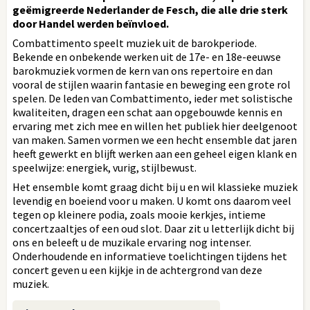
geëmigreerde Nederlander de Fesch, die alle drie sterk
door Handel werden beïnvloed.
Combattimento speelt muziek uit de barokperiode.
Bekende en onbekende werken uit de 17e- en 18e-eeuwse
barokmuziek vormen de kern van ons repertoire en dan
vooral de stijlen waarin fantasie en beweging een grote rol
spelen. De leden van Combattimento, ieder met solistische
kwaliteiten, dragen een schat aan opgebouwde kennis en
ervaring met zich mee en willen het publiek hier deelgenoot
van maken. Samen vormen we een hecht ensemble dat jaren
heeft gewerkt en blijft werken aan een geheel eigen klank en
speelwijze: energiek, vurig, stijlbewust.
Het ensemble komt graag dicht bij u en wil klassieke muziek
levendig en boeiend voor u maken. U komt ons daarom veel
tegen op kleinere podia, zoals mooie kerkjes, intieme
concertzaaltjes of een oud slot. Daar zit u letterlijk dicht bij
ons en beleeft u de muzikale ervaring nog intenser.
Onderhoudende en informatieve toelichtingen tijdens het
concert geven u een kijkje in de achtergrond van deze
muziek.