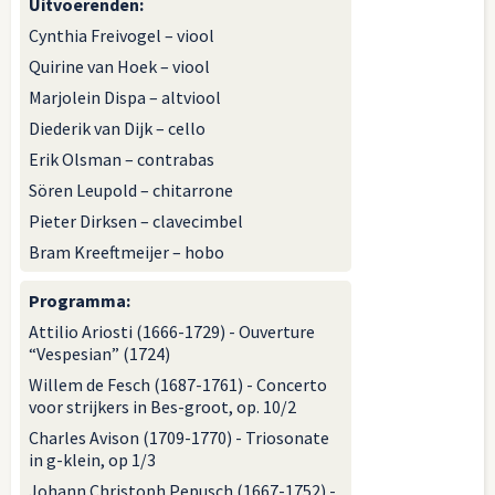
Uitvoerenden
:
Cynthia Freivogel – viool
Quirine van Hoek – viool
Marjolein Dispa – altviool
Diederik van Dijk – cello
Erik Olsman – contrabas
Sören Leupold – chitarrone
Pieter Dirksen – clavecimbel
Bram Kreeftmeijer – hobo
Programma
:
Attilio Ariosti (1666-1729) - Ouverture
“Vespesian” (1724)
Willem de Fesch (1687-1761) - Concerto
voor strijkers in Bes-groot, op. 10/2
Charles Avison (1709-1770) - Triosonate
in g-klein, op 1/3
Johann Christoph Pepusch (1667-1752) -