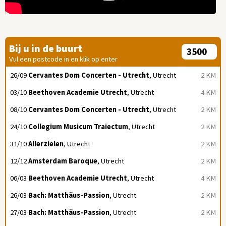
Bij u in de buurt
Vul een postcode in en klik op enter
26/09
Cervantes Dom Concerten - Utrecht
, Utrecht
2 KM
03/10
Beethoven Academie Utrecht
, Utrecht
4 KM
08/10
Cervantes Dom Concerten - Utrecht
, Utrecht
2 KM
24/10
Collegium Musicum Traiectum
, Utrecht
2 KM
31/10
Allerzielen
, Utrecht
2 KM
12/12
Amsterdam Baroque
, Utrecht
2 KM
06/03
Beethoven Academie Utrecht
, Utrecht
4 KM
26/03
Bach: Matthäus-Passion
, Utrecht
2 KM
27/03
Bach: Matthäus-Passion
, Utrecht
2 KM