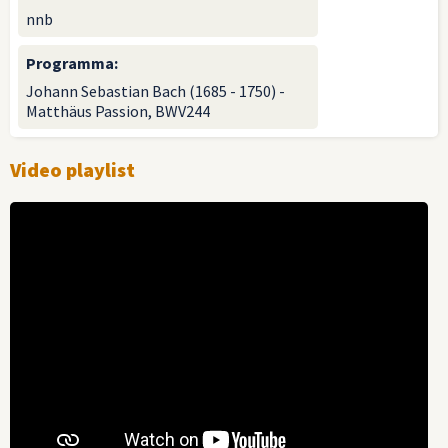
nnb
Programma
:
Johann Sebastian Bach (1685 - 1750) -
Matthäus Passion, BWV244
Video playlist