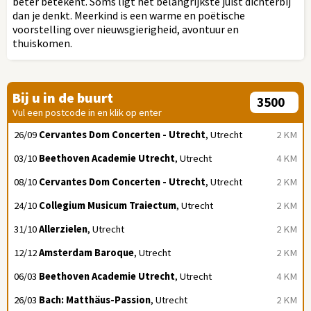
beter betekent. Soms ligt het belangrijkste juist dichterbij
dan je denkt. Meerkind is een warme en poëtische
voorstelling over nieuwsgierigheid, avontuur en
thuiskomen.
Bij u in de buurt
Vul een postcode in en klik op enter
26/09
Cervantes Dom Concerten - Utrecht
, Utrecht
2 KM
03/10
Beethoven Academie Utrecht
, Utrecht
4 KM
08/10
Cervantes Dom Concerten - Utrecht
, Utrecht
2 KM
24/10
Collegium Musicum Traiectum
, Utrecht
2 KM
31/10
Allerzielen
, Utrecht
2 KM
12/12
Amsterdam Baroque
, Utrecht
2 KM
06/03
Beethoven Academie Utrecht
, Utrecht
4 KM
26/03
Bach: Matthäus-Passion
, Utrecht
2 KM