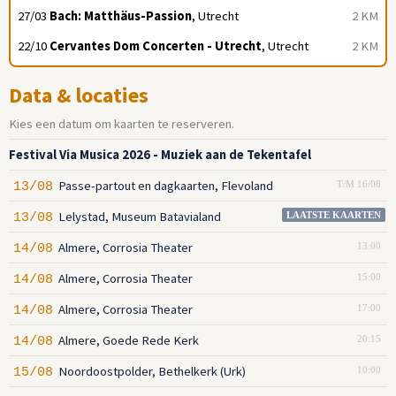
27/03
Bach: Matthäus-Passion
, Utrecht
2 KM
22/10
Cervantes Dom Concerten - Utrecht
, Utrecht
2 KM
Data & locaties
Kies een datum om kaarten te reserveren.
Festival Via Musica 2026 - Muziek aan de Tekentafel
Passe-partout en dagkaarten, Flevoland
13/08
T/M 16/08
Lelystad, Museum Batavialand
13/08
LAATSTE KAARTEN
Almere, Corrosia Theater
14/08
13:00
Almere, Corrosia Theater
14/08
15:00
Almere, Corrosia Theater
14/08
17:00
Almere, Goede Rede Kerk
14/08
20:15
Noordoostpolder, Bethelkerk (Urk)
15/08
10:00