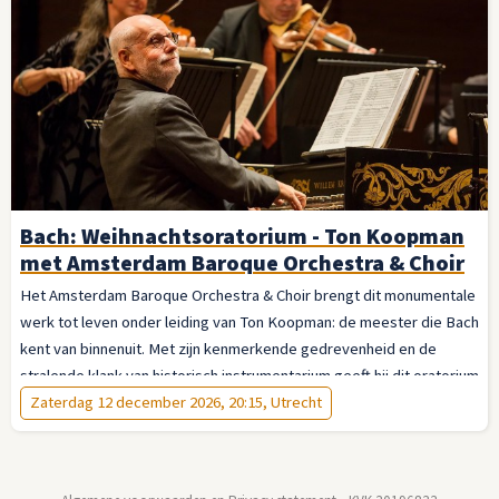
Bach: Weihnachtsoratorium - Ton Koopman
met Amsterdam Baroque Orchestra & Choir
Het Amsterdam Baroque Orchestra & Choir brengt dit monumentale
werk tot leven onder leiding van Ton Koopman: de meester die Bach
kent van binnenuit. Met zijn kenmerkende gedrevenheid en de
stralende klank van historisch instrumentarium geeft hij dit oratorium
de vanzelfsprekendheid van iets eeuwigs. Laat u meevoeren — van
Zaterdag 12 december 2026, 20:15, Utrecht
de jubelende openingskoren tot de stille verwondering van het slot.
Dit is de advent op zijn mooist.