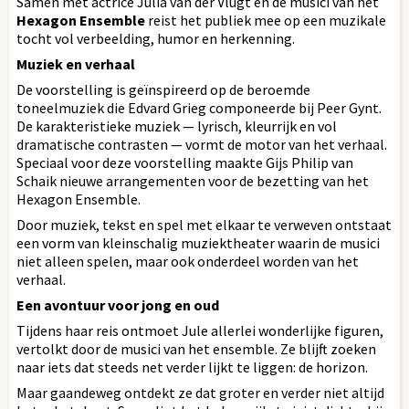
Samen met actrice Julia van der Vlugt en de musici van het
Hexagon Ensemble
reist het publiek mee op een muzikale
tocht vol verbeelding, humor en herkenning.
Muziek en verhaal
De voorstelling is geïnspireerd op de beroemde
toneelmuziek die Edvard Grieg componeerde bij Peer Gynt.
De karakteristieke muziek — lyrisch, kleurrijk en vol
dramatische contrasten — vormt de motor van het verhaal.
Speciaal voor deze voorstelling maakte Gijs Philip van
Schaik nieuwe arrangementen voor de bezetting van het
Hexagon Ensemble.
Door muziek, tekst en spel met elkaar te verweven ontstaat
een vorm van kleinschalig muziektheater waarin de musici
niet alleen spelen, maar ook onderdeel worden van het
verhaal.
Een avontuur voor jong en oud
Tijdens haar reis ontmoet Jule allerlei wonderlijke figuren,
vertolkt door de musici van het ensemble. Ze blijft zoeken
naar iets dat steeds net verder lijkt te liggen: de horizon.
Maar gaandeweg ontdekt ze dat groter en verder niet altijd