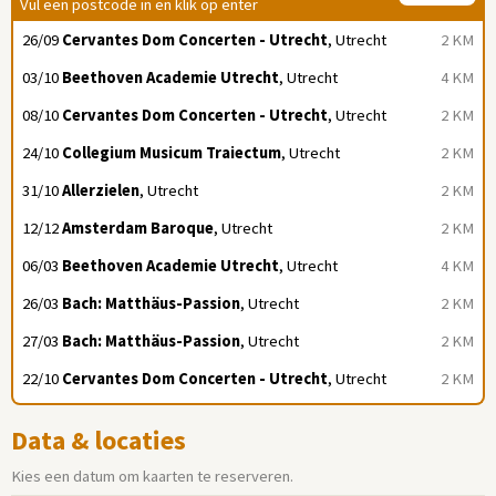
Vul een postcode in en klik op enter
26/09
Cervantes Dom Concerten - Utrecht
, Utrecht
2 KM
03/10
Beethoven Academie Utrecht
, Utrecht
4 KM
08/10
Cervantes Dom Concerten - Utrecht
, Utrecht
2 KM
24/10
Collegium Musicum Traiectum
, Utrecht
2 KM
31/10
Allerzielen
, Utrecht
2 KM
12/12
Amsterdam Baroque
, Utrecht
2 KM
06/03
Beethoven Academie Utrecht
, Utrecht
4 KM
26/03
Bach: Matthäus-Passion
, Utrecht
2 KM
27/03
Bach: Matthäus-Passion
, Utrecht
2 KM
22/10
Cervantes Dom Concerten - Utrecht
, Utrecht
2 KM
Data & locaties
Kies een datum om kaarten te reserveren.