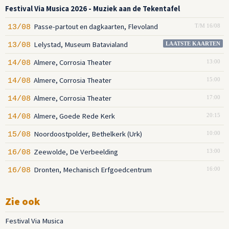
Festival Via Musica 2026 - Muziek aan de Tekentafel
Passe-partout en dagkaarten, Flevoland
13/08
T/M 16/08
Lelystad, Museum Batavialand
13/08
LAATSTE KAARTEN
Almere, Corrosia Theater
14/08
13:00
Almere, Corrosia Theater
14/08
15:00
Almere, Corrosia Theater
14/08
17:00
Almere, Goede Rede Kerk
14/08
20:15
Noordoostpolder, Bethelkerk (Urk)
15/08
10:00
Zeewolde, De Verbeelding
16/08
13:00
Dronten, Mechanisch Erfgoedcentrum
16/08
16:00
Zie ook
Festival Via Musica