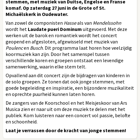
stemmen, met muziek van Duitse, Engelse en Franse
komaf. Op zaterdag 27 juni in de Grote of St.
Michaëlskerk in Oudewater.
Van zowel de componisten
Hasse
als van
Mendelssohn
wordt het
Laudate pueri Dominum
uitgevoerd. Met deze
werken uit de barok en romantiek wordt het concert
geopend en afgesloten, afgewisseld met muziek van
Poulenc
en
Busch
. Dit programma laat horen hoe veelzijdig
koormuziek kan zijn. Door het samenspel tussen
verschillende koren en groepen ontstaat een levendige
samenwerking, waarin elke stem telt.
Opvallend aan dit concert zijn de bijdragen van kinderen in
de solo groepen. Ze tonen dat ook jonge stemmen, met
goede begeleiding en inspiratie, een bijzondere muzikaliteit
en oprechte puurheid kunnen laten horen.
De zangers van de Koorschool en het Meisjeskoor van Ars
Musica zien er naar uit om deze muziek te delen met het
publiek. Kom luisteren naar een concert vol passie, belofte
en schoonheid.
Laat je verrassen door de kracht van jonge stemmen!