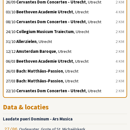
26/09
Cervantes Dom Concerten - Utrecht
, Utrecht
2 KM
03/10
Beethoven Academie Utrecht
, Utrecht
4 KM
08/10
Cervantes Dom Concerten - Utrecht
, Utrecht
2 KM
24/10
Collegium Musicum Traiectum
, Utrecht
2 KM
31/10
Allerzielen
, Utrecht
2 KM
12/12
Amsterdam Baroque
, Utrecht
2 KM
06/03
Beethoven Academie Utrecht
, Utrecht
4 KM
26/03
Bach: Matthäus-Passion
, Utrecht
2 KM
27/03
Bach: Matthäus-Passion
, Utrecht
2 KM
22/10
Cervantes Dom Concerten - Utrecht
, Utrecht
2 KM
Data & locaties
Laudate pueri Dominum - Ars Musica
Oudewater, Grote of St. Michaëlskerk
27/06