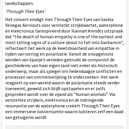
landschappen.
'Through Their Eyes'
Het concert eindigt met Through Their Eyes van Saskia
Venegas Aernouts voor versterkt strijkkwartet, waterphone
en elektronica. Geïnspireerd door Hannah Arendts uitspraak
dat “the death of human empathy is one of the earliest and
most telling signs of a culture about to fall into barbarism”,
reflecteert het werk op de kwetsbaarheid van empathie in
tijden van oorlog en polarisatie. Vanuit de onopgeloste
wonden van Spanje’s verleden gebruikt de componist de
geschiedenis van haar eigen land niet enkel als historisch
onderwerp, maar als spiegel om hedendaagse conflicten en
processen van ontmenselijking te onderzoeken. Het werk
reageert op een wereld waarin de polarisatie steeds verder
toeneemt, geweld zich blijft opstapelen en er zelfs
gesproken wordt over de vijand als “human animals”. Via
versterkte strijkers, elektronica en de indringende
resonantie van de waterphone creëert Through Their Eyes
een immersieve luisterruimte waarin luisteren zelf een daad
van getuigenis wordt.