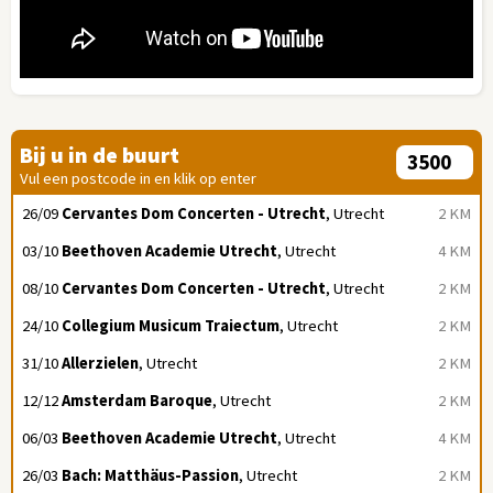
Bij u in de buurt
Vul een postcode in en klik op enter
26/09
Cervantes Dom Concerten - Utrecht
, Utrecht
2 KM
03/10
Beethoven Academie Utrecht
, Utrecht
4 KM
08/10
Cervantes Dom Concerten - Utrecht
, Utrecht
2 KM
24/10
Collegium Musicum Traiectum
, Utrecht
2 KM
31/10
Allerzielen
, Utrecht
2 KM
12/12
Amsterdam Baroque
, Utrecht
2 KM
06/03
Beethoven Academie Utrecht
, Utrecht
4 KM
26/03
Bach: Matthäus-Passion
, Utrecht
2 KM