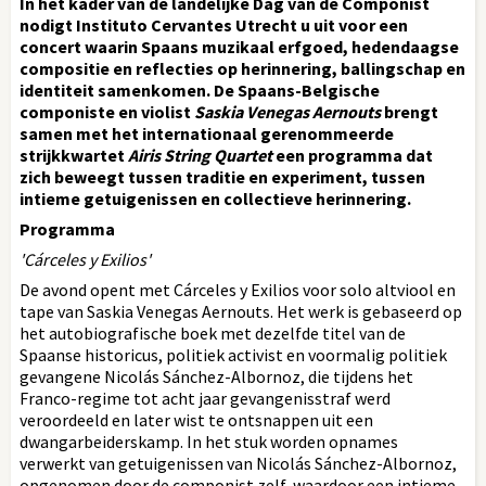
In het kader van de landelijke Dag van de Componist
nodigt Instituto Cervantes Utrecht u uit voor een
concert waarin Spaans muzikaal erfgoed, hedendaagse
compositie en reflecties op herinnering, ballingschap en
identiteit samenkomen. De Spaans-Belgische
componiste en violist
Saskia Venegas Aernouts
brengt
samen met het internationaal gerenommeerde
strijkkwartet
Airis String Quartet
een programma dat
zich beweegt tussen traditie en experiment, tussen
intieme getuigenissen en collectieve herinnering.
Programma
'Cárceles y Exilios'
De avond opent met Cárceles y Exilios voor solo altviool en
tape van Saskia Venegas Aernouts. Het werk is gebaseerd op
het autobiografische boek met dezelfde titel van de
Spaanse historicus, politiek activist en voormalig politiek
gevangene Nicolás Sánchez-Albornoz, die tijdens het
Franco-regime tot acht jaar gevangenisstraf werd
veroordeeld en later wist te ontsnappen uit een
dwangarbeiderskamp. In het stuk worden opnames
verwerkt van getuigenissen van Nicolás Sánchez-Albornoz,
opgenomen door de componist zelf, waardoor een intieme