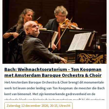
Bach: Weihnachtsoratorium - Ton Koopman
met Amsterdam Baroque Orchestra & Choir
Het Amsterdam Baroque Orchestra & Choir brengt dit monumentale
werk tot leven onder leiding van Ton Koopman: de meester die Bach
kent van binnenuit. Met zijn kenmerkende gedrevenheid en de
stralende klank van historisch instrumentarium geeft hij dit oratorium
de vanzelfsprekendheid van iets eeuwigs. Laat u meevoeren — van
Zaterdag 12 december 2026, 20:15, Utrecht