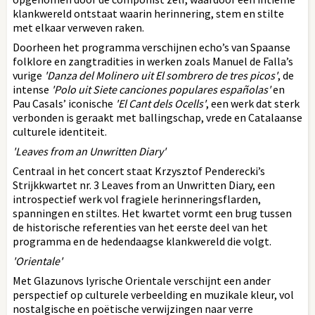
klankwereld ontstaat waarin herinnering, stem en stilte
met elkaar verweven raken.
Doorheen het programma verschijnen echo’s van Spaanse
folklore en zangtradities in werken zoals Manuel de Falla’s
vurige
'Danza del Molinero uit El sombrero de tres picos'
, de
intense
'Polo uit Siete canciones populares españolas'
en
Pau Casals’ iconische
'El Cant dels Ocells'
, een werk dat sterk
verbonden is geraakt met ballingschap, vrede en Catalaanse
culturele identiteit.
'Leaves from an Unwritten Diary'
Centraal in het concert staat Krzysztof Penderecki’s
Strijkkwartet nr. 3 Leaves from an Unwritten Diary, een
introspectief werk vol fragiele herinneringsflarden,
spanningen en stiltes. Het kwartet vormt een brug tussen
de historische referenties van het eerste deel van het
programma en de hedendaagse klankwereld die volgt.
'Orientale'
Met Glazunovs lyrische Orientale verschijnt een ander
perspectief op culturele verbeelding en muzikale kleur, vol
nostalgische en poëtische verwijzingen naar verre