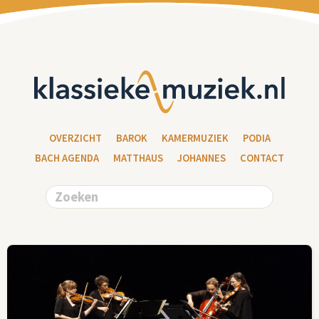
OVERZICHT
BAROK
KAMERMUZIEK
PODIA
BACH AGENDA
MATTHAUS
JOHANNES
CONTACT