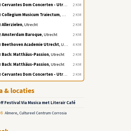
0
Cervantes Dom Concerten - Utrecht
, Utrecht
2 KM
0
Collegium Musicum Traiectum
, Utrecht
2 KM
0
Allerzielen
, Utrecht
2 KM
2
Amsterdam Baroque
, Utrecht
2 KM
3
Beethoven Academie Utrecht
, Utrecht
4 KM
3
Bach: Matthäus-Passion
, Utrecht
2 KM
3
Bach: Matthäus-Passion
, Utrecht
2 KM
0
Cervantes Dom Concerten - Utrecht
, Utrecht
2 KM
a & locaties
ff Festival Via Musica met Literair Café
Almere, Cultureel Centrum Corrosia
06
ook