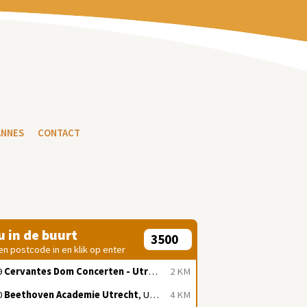
ANNES
CONTACT
 u in de buurt
en postcode in en klik op enter
9
Cervantes Dom Concerten - Utrecht
, Utrecht
2 KM
0
Beethoven Academie Utrecht
, Utrecht
4 KM