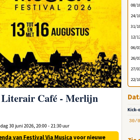
08/1
24/1
31/1
12/1
06/0
26/0
27/0
22/1
 Literair Café - Merlijn
Dat
Kick-o
30/
ag 30 juni 2026, 20:00 - 21:30 uur
enda van Festival Via Musica
voor nieuwe
Zie 