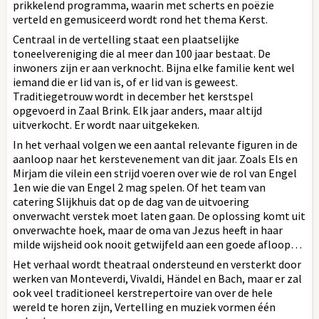
prikkelend programma, waarin met scherts en poëzie
verteld en gemusiceerd wordt rond het thema Kerst.
Centraal in de vertelling staat een plaatselijke
toneelvereniging die al meer dan 100 jaar bestaat. De
inwoners zijn er aan verknocht. Bijna elke familie kent wel
iemand die er lid van is, of er lid van is geweest.
Traditiegetrouw wordt in december het kerstspel
opgevoerd in Zaal Brink. Elk jaar anders, maar altijd
uitverkocht. Er wordt naar uitgekeken.
In het verhaal volgen we een aantal relevante figuren in de
aanloop naar het kerstevenement van dit jaar. Zoals Els en
Mirjam die vilein een strijd voeren over wie de rol van Engel
1en wie die van Engel 2 mag spelen. Of het team van
catering Slijkhuis dat op de dag van de uitvoering
onverwacht verstek moet laten gaan. De oplossing komt uit
onverwachte hoek, maar de oma van Jezus heeft in haar
milde wijsheid ook nooit getwijfeld aan een goede afloop…
Het verhaal wordt theatraal ondersteund en versterkt door
werken van Monteverdi, Vivaldi, Händel en Bach, maar er zal
ook veel traditioneel kerstrepertoire van over de hele
wereld te horen zijn, Vertelling en muziek vormen één