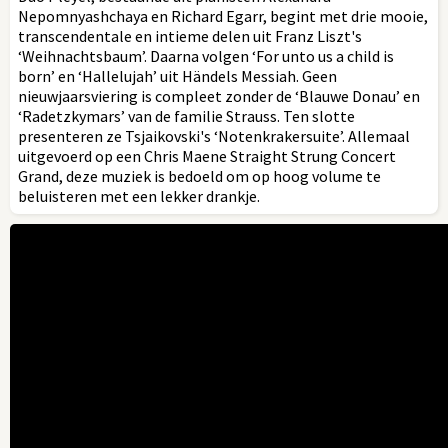
Nepomnyashchaya en Richard Egarr, begint met drie mooie,
transcendentale en intieme delen uit Franz Liszt's
‘Weihnachtsbaum’. Daarna volgen ‘For unto us a child is
born’ en ‘Hallelujah’ uit Händels Messiah. Geen
nieuwjaarsviering is compleet zonder de ‘Blauwe Donau’ en
‘Radetzkymars’ van de familie Strauss. Ten slotte
presenteren ze Tsjaikovski's ‘Notenkrakersuite’. Allemaal
uitgevoerd op een Chris Maene Straight Strung Concert
Grand, deze muziek is bedoeld om op hoog volume te
beluisteren met een lekker drankje.