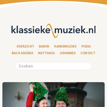
OVERZICHT
BAROK
KAMERMUZIEK
PODIA
BACH AGENDA
MATTHAUS
JOHANNES
CONTACT