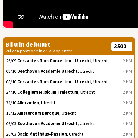
Bij u in de buurt
Vul een postcode in en klik op enter
26/09
Cervantes Dom Concerten - Utrecht
, Utrecht
2 KM
03/10
Beethoven Academie Utrecht
, Utrecht
4 KM
08/10
Cervantes Dom Concerten - Utrecht
, Utrecht
2 KM
24/10
Collegium Musicum Traiectum
, Utrecht
2 KM
31/10
Allerzielen
, Utrecht
2 KM
12/12
Amsterdam Baroque
, Utrecht
2 KM
06/03
Beethoven Academie Utrecht
, Utrecht
4 KM
26/03
Bach: Matthäus-Passion
, Utrecht
2 KM