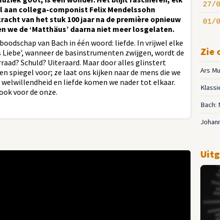
27/
el aan collega-componist Felix Mendelssohn
racht van het stuk 100 jaar na de première opnieuw
01/
ben we de ‘Matthäus’ daarna niet meer losgelaten.
 boodschap van Bach in één woord: liefde. In vrijwel elke
Zie 
‘Aus Liebe’, wanneer de basinstrumenten zwijgen, wordt de
rraad? Schuld? Uiteraard. Maar door alles glinstert
Ars Mu
en spiegel voor; ze laat ons kijken naar de mens die we
welwillendheid en liefde komen we nader tot elkaar.
Klassi
 ook voor de onze.
Bach: 
Johann
Uitg