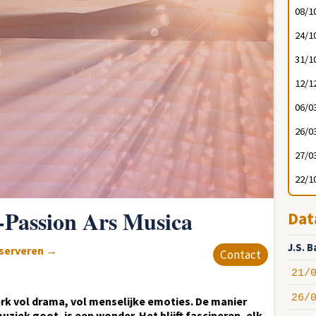
08/1
24/1
31/1
12/1
06/0
26/0
27/0
22/1
-Passion Ars Musica
Dat
J.S. 
eserveren
→
Contact
21/
26/
rk vol drama, vol menselijke emoties. De manier
ziek goot, is een wonder. Het blijft fascineren, elk