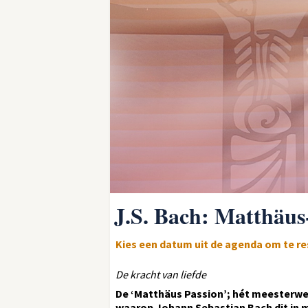
J.S. Bach: Matthäus
Kies een datum uit de agenda om te r
De kracht van liefde
De ‘Matthäus Passion’; hét meesterwe
waarop Johann Sebastian Bach dit in mu